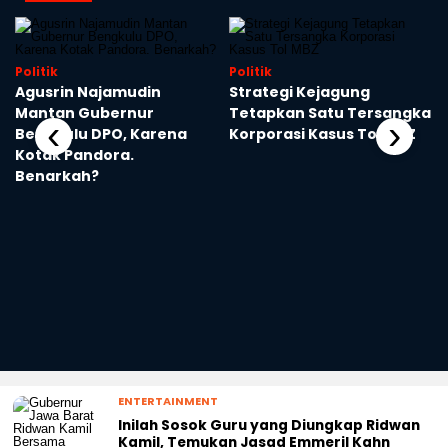
Politik
Politik
Agusrin Najamudin
Strategi Kejagung
Mantan Gubernur
Tetapkan Satu Tersangka
‹
›
Bengkulu DPO, Karena
Korporasi Kasus Tol MBZ
Kotak Pandora.
Benarkah?
ENTERTAINMENT
Inilah Sosok Guru yang Diungkap Ridwan
Kamil, Temukan Jasad Emmeril Kahn