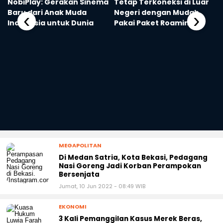
NobiPlay: Gerakan Sinema
Tetap Terkoneksi di Luar
Baru dari Anak Muda
Negeri dengan Mudah
‹
›
Indonesia untuk Dunia
Pakai Paket Roaming XL
MEGAPOLITAN
Di Medan Satria, Kota Bekasi, Pedagang
Nasi Goreng Jadi Korban Perampokan
Bersenjata
Jumat, 10 Jun 2022 - 08:49 WIB
EKONOMI
3 Kali Pemanggilan Kasus Merek Beras,