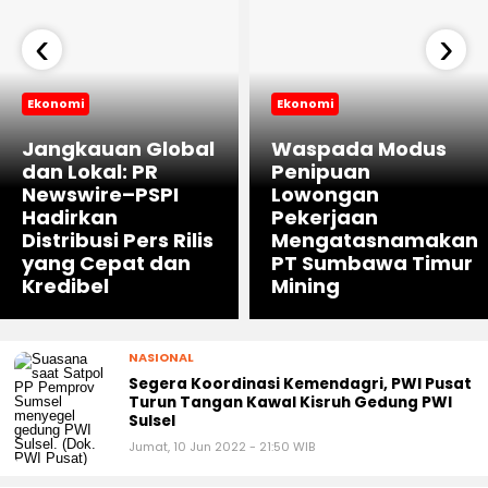
‹
›
Ekonomi
Ekonomi
Jangkauan Global
Waspada Modus
dan Lokal: PR
Penipuan
Newswire–PSPI
Lowongan
Hadirkan
Pekerjaan
Distribusi Pers Rilis
Mengatasnamakan
yang Cepat dan
PT Sumbawa Timur
Kredibel
Mining
NASIONAL
Segera Koordinasi Kemendagri, PWI Pusat
Turun Tangan Kawal Kisruh Gedung PWI
Sulsel
Jumat, 10 Jun 2022 - 21:50 WIB