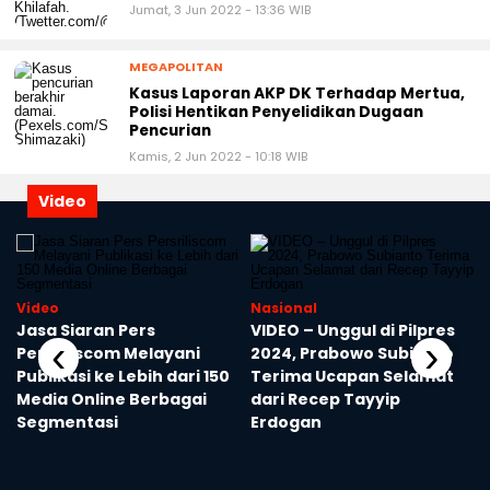
Jumat, 3 Jun 2022 - 13:36 WIB
MEGAPOLITAN
Kasus Laporan AKP DK Terhadap Mertua,
Polisi Hentikan Penyelidikan Dugaan
Pencurian
Kamis, 2 Jun 2022 - 10:18 WIB
Video
Video
Nasional
Jasa Siaran Pers
VIDEO – Unggul di Pilpres
‹
›
Persriliscom Melayani
2024, Prabowo Subianto
Publikasi ke Lebih dari 150
Terima Ucapan Selamat
Media Online Berbagai
dari Recep Tayyip
Segmentasi
Erdogan