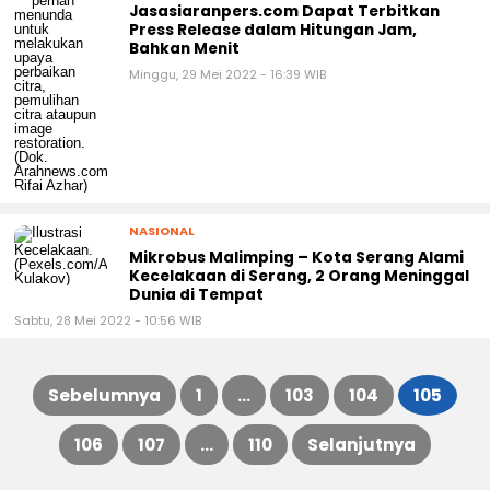
Jasasiaranpers.com Dapat Terbitkan
Press Release dalam Hitungan Jam,
Bahkan Menit
Minggu, 29 Mei 2022 - 16:39 WIB
NASIONAL
Mikrobus Malimping – Kota Serang Alami
Kecelakaan di Serang, 2 Orang Meninggal
Dunia di Tempat
Sabtu, 28 Mei 2022 - 10:56 WIB
Sebelumnya
1
…
103
104
105
Paginasi
106
107
…
110
Selanjutnya
pos