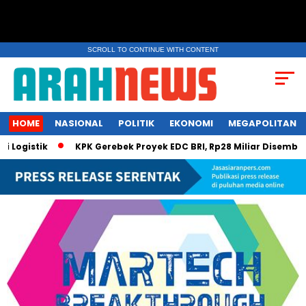
SCROLL TO CONTINUE WITH CONTENT
HOME
NASIONAL
POLITIK
EKONOMI
MEGAPOLITAN
istik
KPK Gerebek Proyek EDC BRI, Rp28 Miliar Disembunyi di 