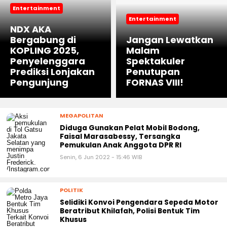
Entertainment
Entertainment
NDX AKA
Bergabung di
Jangan Lewatkan
KOPLING 2025,
Malam
Penyelenggara
Spektakuler
Prediksi Lonjakan
Penutupan
Pengunjung
FORNAS VIII!
MEGAPOLITAN
Diduga Gunakan Pelat Mobil Bodong,
Faisal Marasabessy, Tersangka
Pemukulan Anak Anggota DPR RI
Senin, 6 Jun 2022 - 15:46 WIB
POLITIK
Selidiki Konvoi Pengendara Sepeda Motor
Beratribut Khilafah, Polisi Bentuk Tim
Khusus