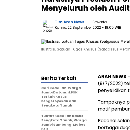
Menyeluruh oleh Audi
Tim Arah News
- Pewarta
Kamis, 22 September 2022
- 18:05 WIB
Ilustrasi. Satuan Tugas Khusus (Satgassus Merah 
ARAH NEWS
–
Berita Terkait
(9/7/2022) te
Cari Keadilan, Warga
penyelidikan t
Jambi Datangi LPSK
Terkait Kasus
Pengeroyokan dan
Tampaknya per
Sengketa Tanah
motif pembunu
Tuntut Keadilan Kasus
Padahal selam
Sengketa Tanah, Warga
Jambi Sambangi Mabes
berbagai duga
Polri