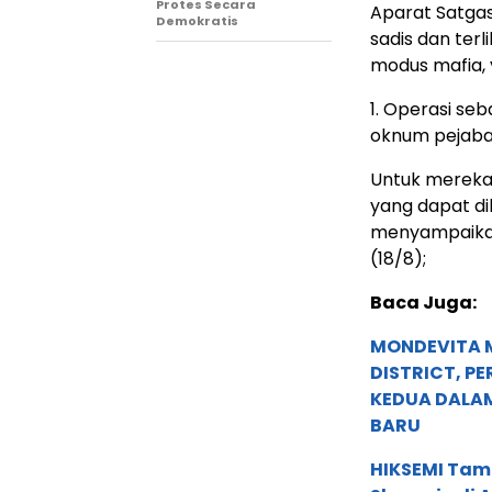
Protes Secara
Aparat Satga
Demokratis
sadis dan ter
modus mafia, 
1. Operasi se
oknum pejaba
Untuk mereka
yang dapat di
menyampaikan
(18/8);
Baca Juga:
MONDEVITA 
DISTRICT, P
KEDUA DALA
BARU
HIKSEMI Tam