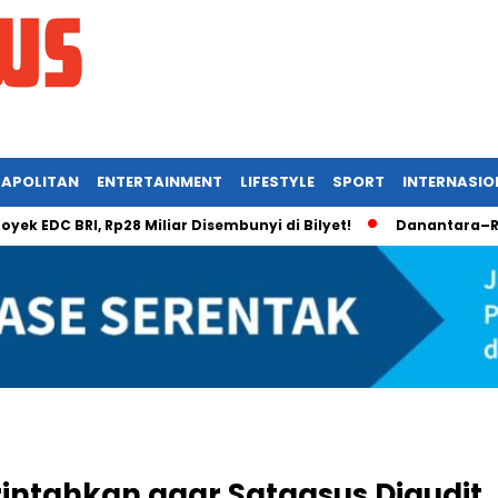
APOLITAN
ENTERTAINMENT
LIFESTYLE
SPORT
INTERNASIO
 BRI, Rp28 Miliar Disembunyi di Bilyet!
Danantara–Rusia Ke
intahkan agar Satgasus Diaudit