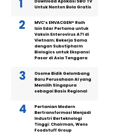
Download Aplikasi SBO TV
Untuk Nonton Bola Gratis
MVC’s ENVACGEN® Raih
Izin Edar Pertama untuk
Vaksin Enterovirus A71 di
Vietnam; Bekerja Sama
dengan Substipharm
Biologics untuk Ekspansi
Pasar di Asia Tenggara
Osome Bidik Gelombang
Baru Perusahaan AI yang
Memilih Singapura
sebagai Basis Regional
Pertanian Modern
Bertransformasi Menjadi
Industri Berteknologi
Tinggi: Chairman, Wens
Foodstuff Group