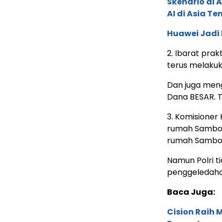
Skenario di
AI di Asia T
Huawei Jadi
2. Ibarat pra
terus melaku
Dan juga men
Dana BESAR. Te
3. Komisione
rumah Sambo.
rumah Sambo
Namun Polri 
penggeledaha
Baca Juga:
Cision Raih