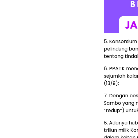
5. Konsorsium
pelindung ban
tentang tinda
6. PPATK mende
sejumlah kalan
(13/9);
7. Dengan bes
Sambo yang me
“redup”) untu
8. Adanya hub
triliun milik
dalam kaitan