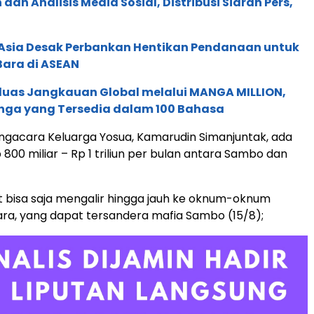
an Analisis Media Sosial, Distribusi Siaran Pers,
e Asia Desak Perbankan Hentikan Pendanaan untuk
Bara di ASEAN
rluas Jangkauan Global melalui MANGA MILLION,
nga yang Tersedia dalam 100 Bahasa
ngacara Keluarga Yosua, Kamarudin Simanjuntak, ada
 800 miliar – Rp 1 triliun per bulan antara Sambo dan
 bisa saja mengalir hingga jauh ke oknum-oknum
ra, yang dapat tersandera mafia Sambo (15/8);