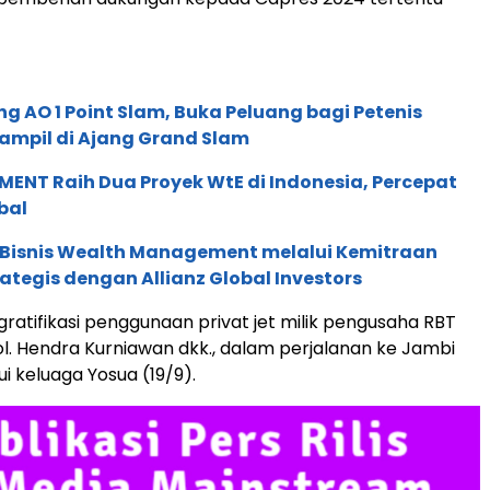
g AO 1 Point Slam, Buka Peluang bagi Petenis
ampil di Ajang Grand Slam
ENT Raih Dua Proyek WtE di Indonesia, Percepat
bal
 Bisnis Wealth Management melalui Kemitraan
rategis dengan Allianz Global Investors
gratifikasi penggunaan privat jet milik pengusaha RBT
Pol. Hendra Kurniawan dkk., dalam perjalanan ke Jambi
i keluaga Yosua (19/9).