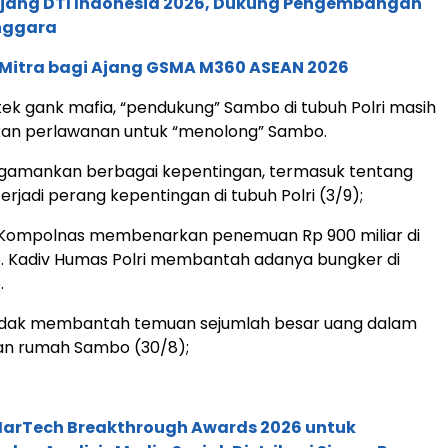
 Ajang DTI Indonesia 2026, Dukung Pengembangan
enggara
 Mitra bagi Ajang GSMA M360 ASEAN 2026
ktek gank mafia, “pendukung” Sambo di tubuh Polri masih
kan perlawanan untuk “menolong” Sambo.
gamankan berbagai kepentingan, termasuk tentang
rjadi perang kepentingan di tubuh Polri (3/9);
r Kompolnas membenarkan penemuan Rp 900 miliar di
 Kadiv Humas Polri membantah adanya bungker di
.
tidak membantah temuan sejumlah besar uang dalam
n rumah Sambo (30/8);
 MarTech Breakthrough Awards 2026 untuk