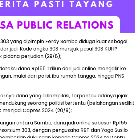
 303 yang dipimpin Ferdy Sambo diduga kuat sebagai
dar judi. Kode angka 303 merujuk pasal 303 KUHP
k pidana perjudian (29/8);
teksi dana Rp155 Triliun dari judi online mengalir ke
gan, mulai dari polisi, ibu rumah tangga, hingga PNS
arnya dana yang dikompilasi, terpantau adanya jejak
ndukung seorang politisi tertentu (belakangan sedikit
k menjadi Capres 2024 (20/9);
ungan antara Sambo, dana judi online sebesar Rp155
 Konsorsium 303, dengan pengusaha RBT dan Yoga Susilo
 pemberian dukungan kepada Capres 2024 tertentu