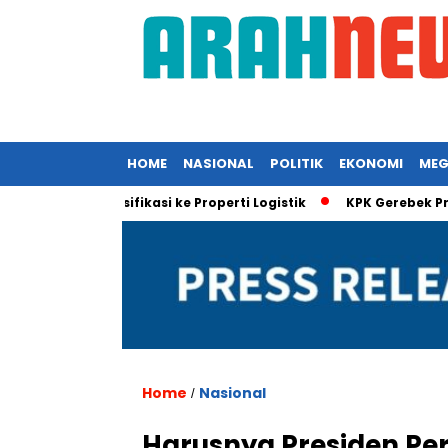
HOME
NASIONAL
POLITIK
EKONOMI
MEG
al Diversifikasi ke Properti Logistik
KPK Gerebek Proyek EDC
Home
Nasional
/
Harusnya Presiden Per