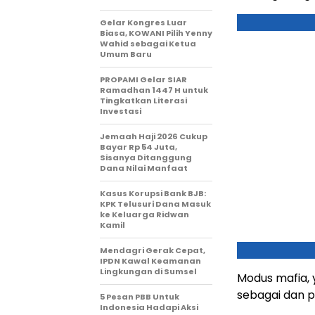
Gelar Kongres Luar
Biasa, KOWANI Pilih Yenny
Wahid sebagai Ketua
Umum Baru
PROPAMI Gelar SIAR
Ramadhan 1447 H untuk
Tingkatkan Literasi
Investasi
Jemaah Haji 2026 Cukup
Bayar Rp 54 Juta,
Sisanya Ditanggung
Dana Nilai Manfaat
Kasus Korupsi Bank BJB:
KPK Telusuri Dana Masuk
ke Keluarga Ridwan
Kamil
Mendagri Gerak Cepat,
IPDN Kawal Keamanan
Lingkungan di Sumsel
Modus mafia, 
sebagai dan 
5 Pesan PBB Untuk
Indonesia Hadapi Aksi