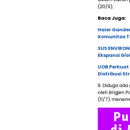
(20/9);
Baca Juga:
Haier Ganden
Komunitas T
SUS ENVIRONM
Ekspansi Glo
UOB Perkuat
Distribusi St
9. Diduga ada 
oleh Brigjen 
(11/7) menemu