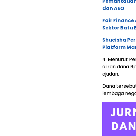
Pemantauan d
dan AEO
Fair Financ
Sektor Batu 
Shueisha Pe
Platform Ma
4. Menurut Pe
aliran dana Rp
ajudan.
Dana tersebut
lembaga nega