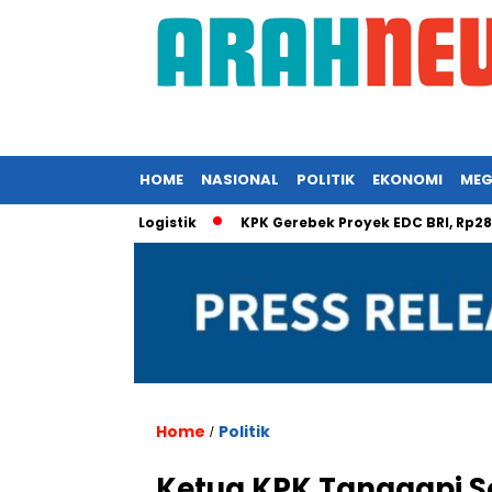
HOME
NASIONAL
POLITIK
EKONOMI
MEG
e Properti Logistik
KPK Gerebek Proyek EDC BRI, Rp28 Miliar 
Home
Politik
/
Ketua KPK Tanggapi S