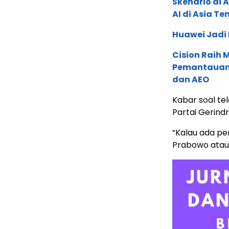
Skenario di
AI di Asia T
Huawei Jadi
Cision Raih
Pemantauan d
dan AEO
Kabar soal te
Partai Gerind
“Kalau ada pe
Prabowo atau 