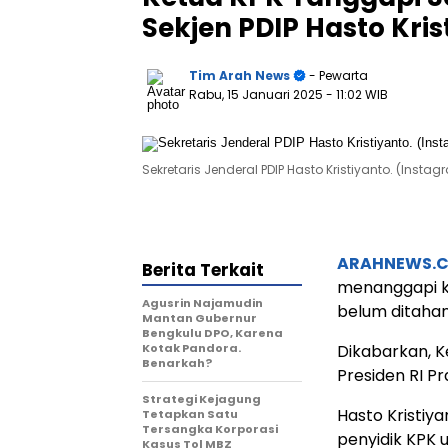
Sekjen PDIP Hasto Kris
Tim Arah News
- Pewarta
Rabu, 15 Januari 2025
- 11:02 WIB
Sekretaris Jenderal PDIP Hasto Kristiyanto. (Ins
ARAHNEWS.
Berita Terkait
menanggapi k
Agusrin Najamudin
belum ditahan 
Mantan Gubernur
Bengkulu DPO, Karena
Kotak Pandora.
Dikabarkan, 
Benarkah?
Presiden RI P
Strategi Kejagung
Hasto Kristiy
Tetapkan Satu
Tersangka Korporasi
penyidik KPK 
Kasus Tol MBZ