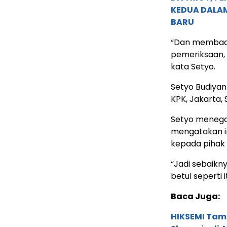
KEDUA DALA
BARU
“Dan membaca
pemeriksaan, s
kata Setyo.
Setyo Budiyan
KPK, Jakarta, 
Setyo menegas
mengatakan in
kepada pihak
“Jadi sebaikn
betul seperti i
Baca Juga:
HIKSEMI Tam