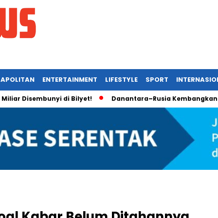
APOLITAN
ENTERTAINMENT
LIFESTYLE
SPORT
INTERNASIO
Disembunyi di Bilyet!
Danantara–Rusia Kembangkan Galangan
oal Kabar Belum Ditahannya