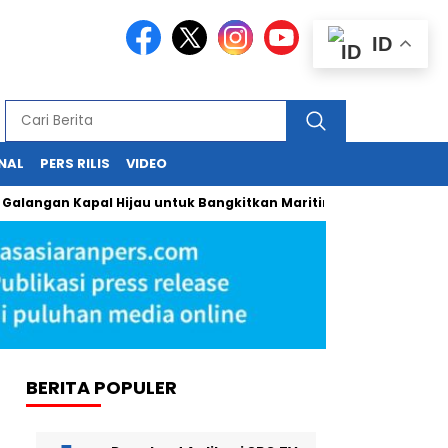
ID
NAL
PERS RILIS
VIDEO
 Kapal Hijau untuk Bangkitkan Maritim Nasional
Jasa Sia
BERITA POPULER