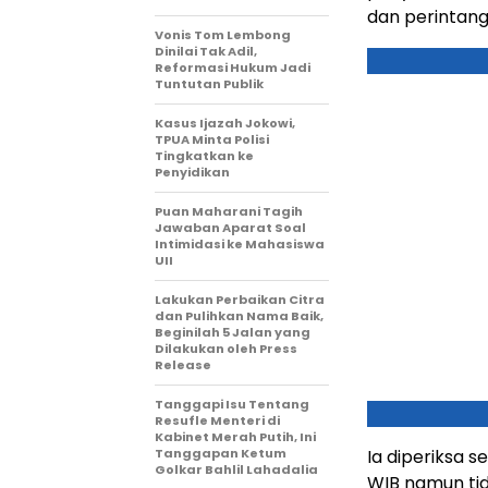
dan perintang
Vonis Tom Lembong
Dinilai Tak Adil,
Reformasi Hukum Jadi
Tuntutan Publik
Kasus Ijazah Jokowi,
TPUA Minta Polisi
Tingkatkan ke
Penyidikan
Puan Maharani Tagih
Jawaban Aparat Soal
Intimidasi ke Mahasiswa
UII
Lakukan Perbaikan Citra
dan Pulihkan Nama Baik,
Beginilah 5 Jalan yang
Dilakukan oleh Press
Release
Tanggapi Isu Tentang
Resufle Menteri di
Kabinet Merah Putih, Ini
Tanggapan Ketum
Ia diperiksa s
Golkar Bahlil Lahadalia
WIB namun ti