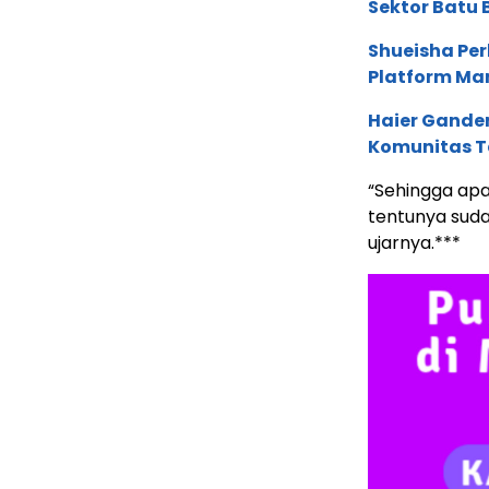
Sektor Batu 
Shueisha Pe
Platform Ma
Haier Ganden
Komunitas T
“Sehingga apa
tentunya suda
ujarnya.***