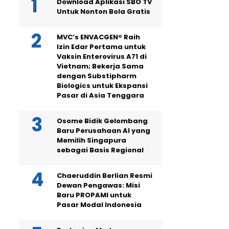
Download Aplikasi SBO TV
Untuk Nonton Bola Gratis
MVC’s ENVACGEN® Raih
Izin Edar Pertama untuk
Vaksin Enterovirus A71 di
Vietnam; Bekerja Sama
dengan Substipharm
Biologics untuk Ekspansi
Pasar di Asia Tenggara
Osome Bidik Gelombang
Baru Perusahaan AI yang
Memilih Singapura
sebagai Basis Regional
Chaeruddin Berlian Resmi
Dewan Pengawas: Misi
Baru PROPAMI untuk
Pasar Modal Indonesia