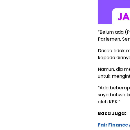
“Belum ada (P
Parlemen, Sen
Dasco tidak 
kepada dirinya
Namun, dia m
untuk mengint
“Ada beberap
saya bahwa 
oleh KPK.”
Baca Juga:
Fair Financ