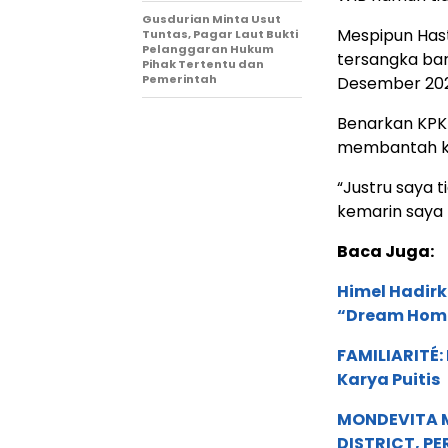
Gusdurian Minta Usut
Mespipun Hast
Tuntas, Pagar Laut Bukti
Pelanggaran Hukum
tersangka bar
Pihak Tertentu dan
Pemerintah
Desember 20
Benarkan KPK 
membantah kab
“Justru saya 
kemarin saya
Baca Juga:
Himel Hadirk
“Dream Hom
FAMILIARITÉ
Karya Puitis
MONDEVITA 
DISTRICT, P