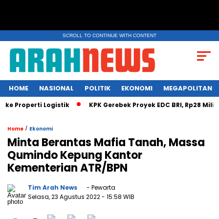
SCROLL TO CONTINUE WITH CONTENT
HOME
NASIONAL
POLITIK
EKONOMI
MEGAPOLITAN
roperti Logistik
KPK Gerebek Proyek EDC BRI, Rp28 Miliar Dise
/
Home
Ekonomi
Minta Berantas Mafia Tanah, Massa
Qumindo Kepung Kantor
Kementerian ATR/BPN
Tim Arah News
- Pewarta
Selasa, 23 Agustus 2022
- 15:58 WIB