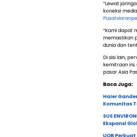
“Lewat jaringa
koneksi media
Pusatsiaranp
“Kami dapat m
memastikan pe
dunia dan ten
Di sisi lain, 
kemitraan in
pasar Asia Pasi
Baca Juga:
Haier Ganden
Komunitas T
SUS ENVIRONM
Ekspansi Glo
UOB Perkuat