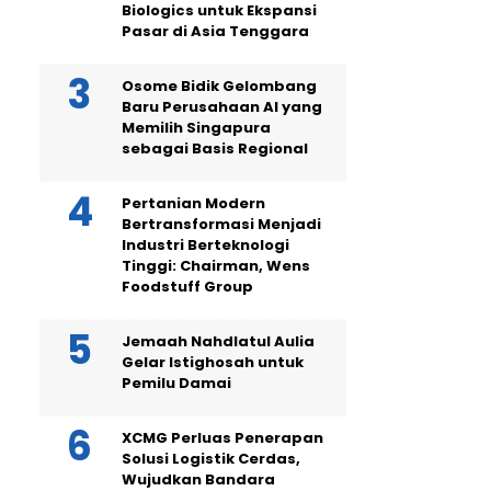
Biologics untuk Ekspansi
Pasar di Asia Tenggara
Osome Bidik Gelombang
Baru Perusahaan AI yang
Memilih Singapura
sebagai Basis Regional
Pertanian Modern
Bertransformasi Menjadi
Industri Berteknologi
Tinggi: Chairman, Wens
Foodstuff Group
Jemaah Nahdlatul Aulia
Gelar Istighosah untuk
Pemilu Damai
XCMG Perluas Penerapan
Solusi Logistik Cerdas,
Wujudkan Bandara