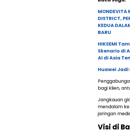
MONDEVITA 
DISTRICT, P
KEDUA DALA
BARU
HIKSEMI Tam
Skenario di
AI di Asia T
Huawei Jadi
Penggabungan
bagi klien, ant
Jangkauan glo
mendalam ke p
jaringan media
Visi di B