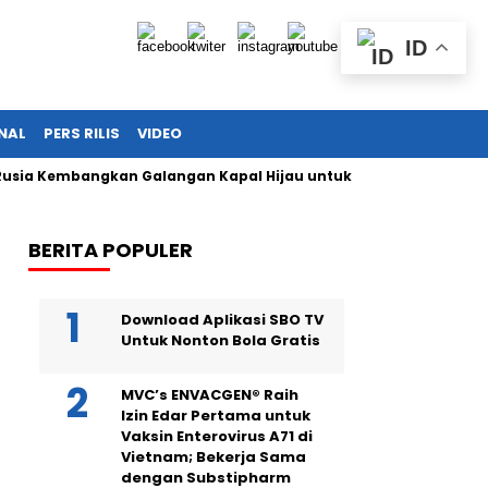
ID
NAL
PERS RILIS
VIDEO
embangkan Galangan Kapal Hijau untuk Bangkitkan Maritim Nas
BERITA POPULER
Download Aplikasi SBO TV
Untuk Nonton Bola Gratis
MVC’s ENVACGEN® Raih
Izin Edar Pertama untuk
Vaksin Enterovirus A71 di
Vietnam; Bekerja Sama
dengan Substipharm