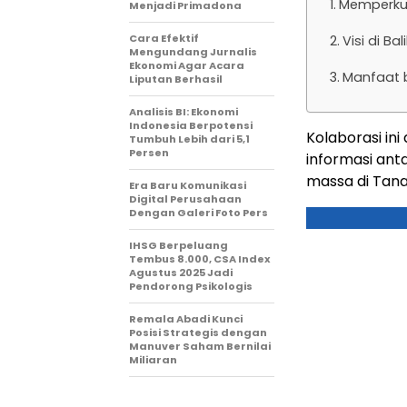
Memperkua
Menjadi Primadona
Cara Efektif
Visi di Ba
Mengundang Jurnalis
Ekonomi Agar Acara
Manfaat b
Liputan Berhasil
Analisis BI: Ekonomi
Indonesia Berpotensi
Kolaborasi in
Tumbuh Lebih dari 5,1
Persen
informasi ant
massa di Tana
Era Baru Komunikasi
Digital Perusahaan
Dengan Galeri Foto Pers
IHSG Berpeluang
Tembus 8.000, CSA Index
Agustus 2025 Jadi
Pendorong Psikologis
Remala Abadi Kunci
Posisi Strategis dengan
Manuver Saham Bernilai
Miliaran