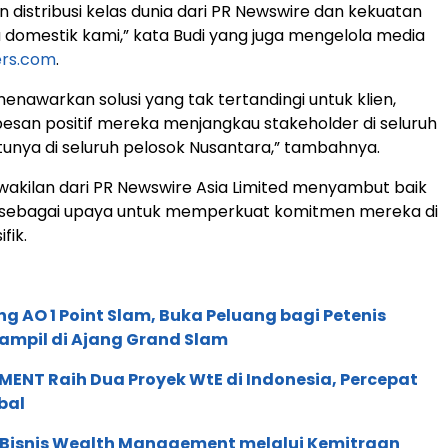
n distribusi kelas dunia dari PR Newswire dan kekuatan
 domestik kami,” kata Budi yang juga mengelola media
ers.com
.
enawarkan solusi yang tak tertandingi untuk klien,
san positif mereka menjangkau stakeholder di seluruh
tunya di seluruh pelosok Nusantara,” tambahnya.
perwakilan dari PR Newswire Asia Limited menyambut baik
i, sebagai upaya untuk memperkuat komitmen mereka di
fik.
g AO 1 Point Slam, Buka Peluang bagi Petenis
ampil di Ajang Grand Slam
ENT Raih Dua Proyek WtE di Indonesia, Percepat
bal
 Bisnis Wealth Management melalui Kemitraan