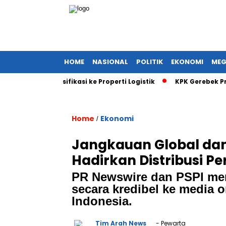
HOME
NASIONAL
POLITIK
EKONOMI
MEG
yal Diversifikasi ke Properti Logistik
KPK Gerebek Proyek ED
Home
Ekonomi
/
Jangkauan Global dan
Hadirkan Distribusi Pe
PR Newswire dan PSPI mem
secara kredibel ke media on
Indonesia.
Tim Arah News
- Pewarta