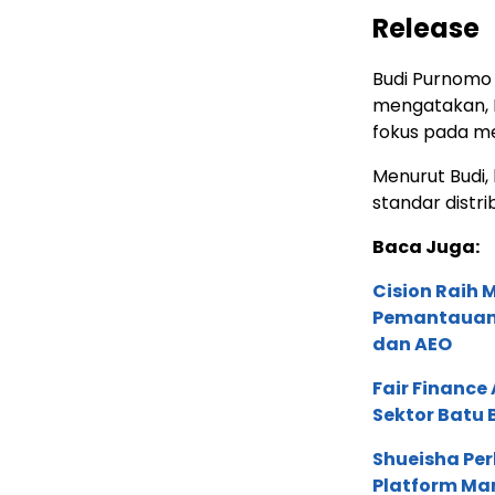
Release
Budi Purnomo K
mengatakan, PS
fokus pada med
Menurut Budi,
standar distri
Baca Juga:
Cision Raih
Pemantauan d
dan AEO
Fair Financ
Sektor Batu 
Shueisha Pe
Platform Ma