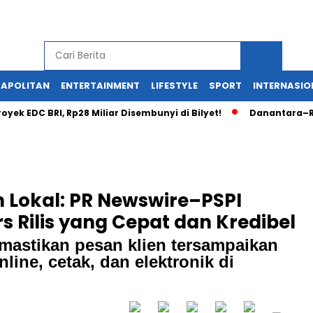
APOLITAN
ENTERTAINMENT
LIFESTYLE
SPORT
INTERNASIO
C BRI, Rp28 Miliar Disembunyi di Bilyet!
Danantara–Rusia K
 Lokal: PR Newswire–PSPI
rs Rilis yang Cepat dan Kredibel
astikan pesan klien tersampaikan
line, cetak, dan elektronik di