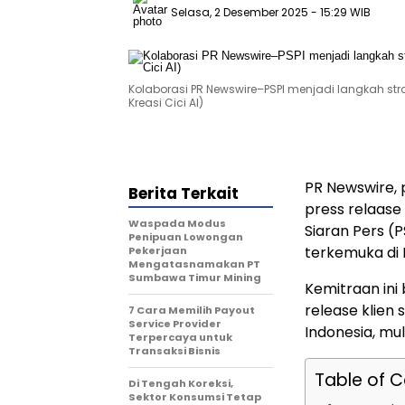
Selasa, 2 Desember 2025
- 15:29 WIB
Kolaborasi PR Newswire–PSPI menjadi langkah str
Kreasi Cici AI)
PR Newswire, 
Berita Terkait
press relaas
Waspada Modus
Siaran Pers (P
Penipuan Lowongan
terkemuka di 
Pekerjaan
Mengatasnamakan PT
Sumbawa Timur Mining
Kemitraan ini
release klien 
7 Cara Memilih Payout
Service Provider
Indonesia, mul
Terpercaya untuk
Transaksi Bisnis
Table of 
Di Tengah Koreksi,
Sektor Konsumsi Tetap