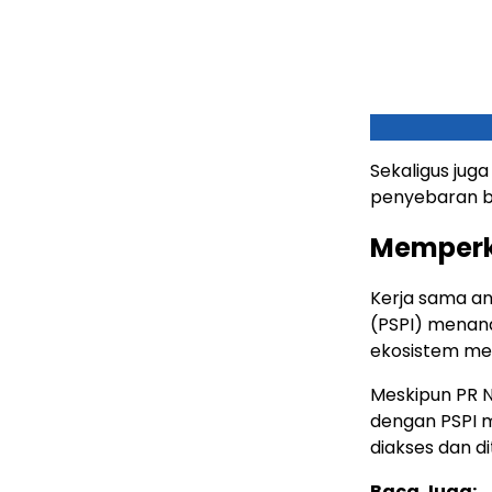
Sekaligus jug
penyebaran be
Memperk
Kerja sama an
(PSPI) menan
ekosistem med
Meskipun PR N
dengan PSPI 
diakses dan di
Baca Juga: