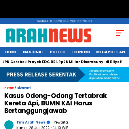
SCROLL TO CONTINUE WITH CONTENT
HOME
NASIONAL
POLITIK
EKONOMI
MEGAPOLITAN
 Gerebek Proyek EDC BRI, Rp28 Miliar Disembunyi di Bilyet!
D
/
Home
Ekonomi
Kasus Odong-Odong Tertabrak
Kereta Api, BUMN KAI Harus
Bertanggungjawab
Tim Arah News
- Pewarta
Kamis, 28 Juli 2022
- 14:10 WIB