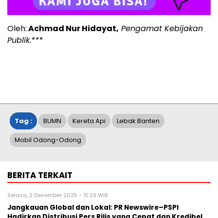
Oleh:
Achmad Nur Hidayat,
Pengamat Kebijakan
Publik.***
Tag :
BUMN
Kereta Api
Lebak Banten
Mobil Odong-Odong
BERITA TERKAIT
Selasa, 2 Desember 2025 - 15:29 WIB
Jangkauan Global dan Lokal: PR Newswire–PSPI
Hadirkan Distribusi Pers Rilis yang Cepat dan Kredibel