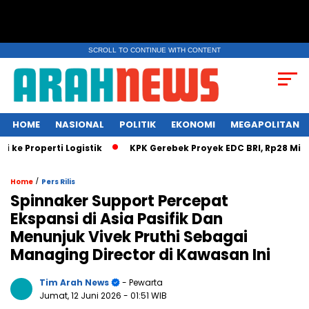
SCROLL TO CONTINUE WITH CONTENT
HOME
NASIONAL
POLITIK
EKONOMI
MEGAPOLITAN
e Properti Logistik
KPK Gerebek Proyek EDC BRI, Rp28 Miliar D
/
Home
Pers Rilis
Spinnaker Support Percepat
Ekspansi di Asia Pasifik Dan
Menunjuk Vivek Pruthi Sebagai
Managing Director di Kawasan Ini
Tim Arah News
- Pewarta
Jumat, 12 Juni 2026
- 01:51 WIB