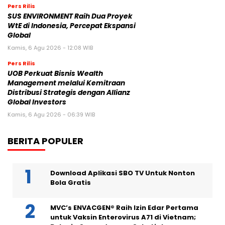
Pers Rilis
SUS ENVIRONMENT Raih Dua Proyek
WtE di Indonesia, Percepat Ekspansi
Global
Kamis, 6 Agu 2026 - 12:08 WIB
Pers Rilis
UOB Perkuat Bisnis Wealth
Management melalui Kemitraan
Distribusi Strategis dengan Allianz
Global Investors
Kamis, 6 Agu 2026 - 06:39 WIB
BERITA POPULER
Download Aplikasi SBO TV Untuk Nonton
Bola Gratis
MVC’s ENVACGEN® Raih Izin Edar Pertama
untuk Vaksin Enterovirus A71 di Vietnam;