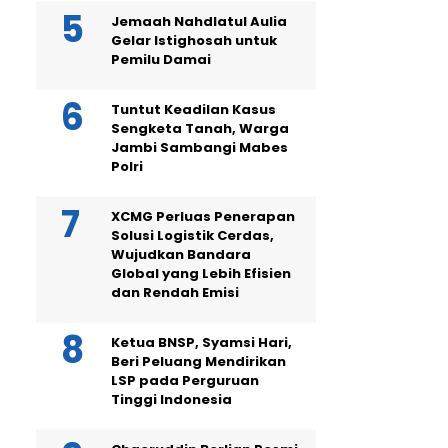
Jemaah Nahdlatul Aulia
Gelar Istighosah untuk
Pemilu Damai
Tuntut Keadilan Kasus
Sengketa Tanah, Warga
Jambi Sambangi Mabes
Polri
XCMG Perluas Penerapan
Solusi Logistik Cerdas,
Wujudkan Bandara
Global yang Lebih Efisien
dan Rendah Emisi
Ketua BNSP, Syamsi Hari,
Beri Peluang Mendirikan
LSP pada Perguruan
Tinggi Indonesia