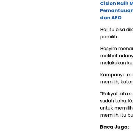
Cision Raih
Pemantauan d
dan AEO
Hal itu bisa 
pemilih.
Hasyim menam
melihat adany
melakukan kun
Kampanye mer
memilih, kata
“Rakyat kita 
sudah tahu. Ka
untuk memilih.
memilih, itu 
Baca Juga: