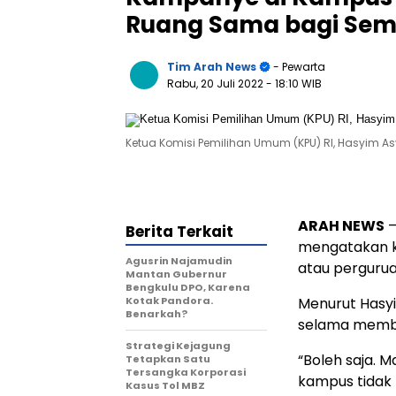
Ruang Sama bagi Sem
Tim Arah News
- Pewarta
Rabu, 20 Juli 2022
- 18:10 WIB
Ketua Komisi Pemilihan Umum (KPU) RI, Hasyim Asy'
ARAH NEWS
–
Berita Terkait
mengatakan ka
Agusrin Najamudin
atau pergurua
Mantan Gubernur
Bengkulu DPO, Karena
Kotak Pandora.
Menurut Hasyi
Benarkah?
selama member
Strategi Kejagung
“Boleh saja. 
Tetapkan Satu
Tersangka Korporasi
kampus tidak 
Kasus Tol MBZ