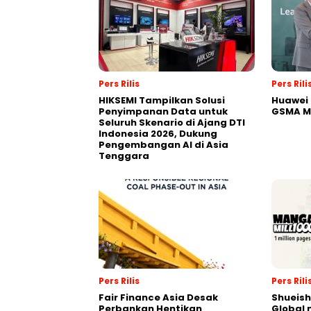
Pers Rilis
Pers Rili
HIKSEMI Tampilkan Solusi
Huawei 
Penyimpanan Data untuk
GSMA M
Seluruh Skenario di Ajang DTI
Indonesia 2026, Dukung
Pengembangan AI di Asia
Tenggara
Pers Rilis
Pers Rili
Fair Finance Asia Desak
Shueish
Perbankan Hentikan
Global 