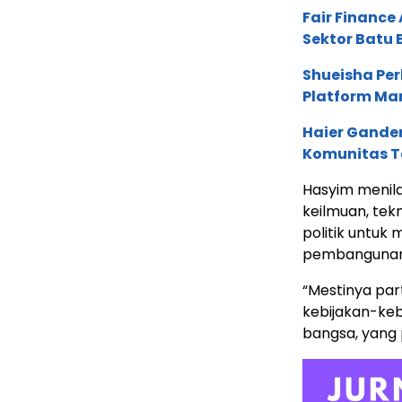
Fair Financ
Sektor Batu 
Shueisha Pe
Platform Ma
Haier Ganden
Komunitas T
Hasyim meni
keilmuan, tekn
politik untuk
pembangunan 
“Mestinya pa
kebijakan-ke
bangsa, yang p