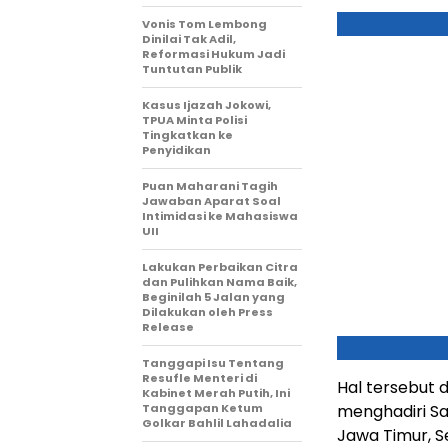
Vonis Tom Lembong
Dinilai Tak Adil,
Reformasi Hukum Jadi
Tuntutan Publik
Kasus Ijazah Jokowi,
TPUA Minta Polisi
Tingkatkan ke
Penyidikan
Puan Maharani Tagih
Jawaban Aparat Soal
Intimidasi ke Mahasiswa
UII
Lakukan Perbaikan Citra
dan Pulihkan Nama Baik,
Beginilah 5 Jalan yang
Dilakukan oleh Press
Release
Tanggapi Isu Tentang
Resufle Menteri di
Hal tersebut 
Kabinet Merah Putih, Ini
Tanggapan Ketum
menghadiri Sa
Golkar Bahlil Lahadalia
Jawa Timur, Sel