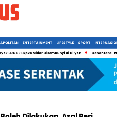
APOLITAN
ENTERTAINMENT
LIFESTYLE
SPORT
INTERNASIO
C BRI, Rp28 Miliar Disembunyi di Bilyet!
Danantara–Rusia K
oleh Dilakukan, Asal Beri