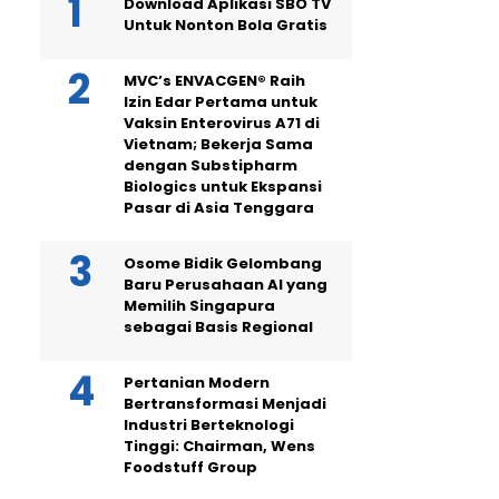
Download Aplikasi SBO TV
Untuk Nonton Bola Gratis
MVC’s ENVACGEN® Raih
Izin Edar Pertama untuk
Vaksin Enterovirus A71 di
Vietnam; Bekerja Sama
dengan Substipharm
Biologics untuk Ekspansi
Pasar di Asia Tenggara
Osome Bidik Gelombang
Baru Perusahaan AI yang
Memilih Singapura
sebagai Basis Regional
Pertanian Modern
Bertransformasi Menjadi
Industri Berteknologi
Tinggi: Chairman, Wens
Foodstuff Group