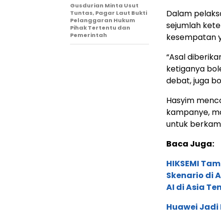
Gusdurian Minta Usut
Dalam pelaksa
Tuntas, Pagar Laut Bukti
Pelanggaran Hukum
sejumlah ket
Pihak Tertentu dan
Pemerintah
kesempatan y
“Asal diberik
ketiganya bo
debat, juga b
Hasyim mencon
kampanye, mak
untuk berkam
Baca Juga:
HIKSEMI Tam
Skenario di
AI di Asia T
Huawei Jadi