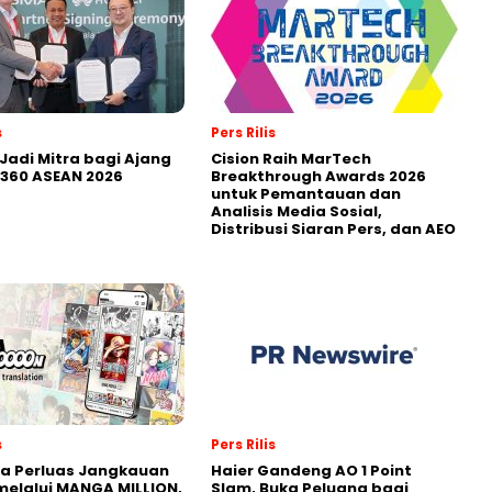
s
Pers Rilis
Jadi Mitra bagi Ajang
Cision Raih MarTech
360 ASEAN 2026
Breakthrough Awards 2026
untuk Pemantauan dan
Analisis Media Sosial,
Distribusi Siaran Pers, dan AEO
s
Pers Rilis
a Perluas Jangkauan
Haier Gandeng AO 1 Point
melalui MANGA MILLION,
Slam, Buka Peluang bagi