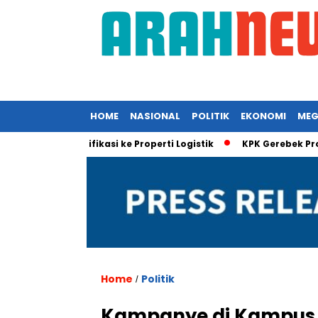
HOME
NASIONAL
POLITIK
EKONOMI
MEG
yal Diversifikasi ke Properti Logistik
KPK Gerebek Proyek ED
Home
Politik
/
Kampanye di Kampus B