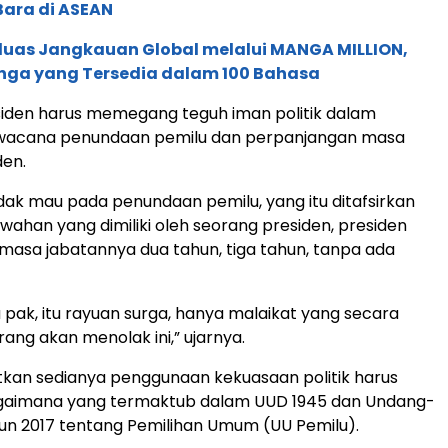
Bara di ASEAN
rluas Jangkauan Global melalui MANGA MILLION,
nga yang Tersedia dalam 100 Bahasa
siden harus memegang teguh iman politik dalam
acana penundaan pemilu dan perpanjangan masa
den.
idak mau pada penundaan pemilu, yang itu ditafsirkan
ahan yang dimiliki oleh seorang presiden, presiden
masa jabatannya dua tahun, tiga tahun, tanpa ada
u pak, itu rayuan surga, hanya malaikat yang secara
ang akan menolak ini,” ujarnya.
kan sedianya penggunaan kekuasaan politik harus
agaimana yang termaktub dalam UUD 1945 dan Undang-
un 2017 tentang Pemilihan Umum (UU Pemilu).