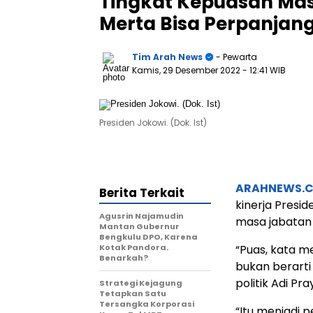
Tingkat Kepuasan Mas
Merta Bisa Perpanjan
Tim Arah News
- Pewarta
Kamis, 29 Desember 2022
- 12:41 WIB
Presiden Jokowi. (Dok. Ist)
ARAHNEWS.
Berita Terkait
kinerja Presi
Agusrin Najamudin
masa jabatan 
Mantan Gubernur
Bengkulu DPO, Karena
Kotak Pandora.
“Puas, kata m
Benarkah?
bukan berarti
politik Adi Pra
Strategi Kejagung
Tetapkan Satu
Tersangka Korporasi
“Itu menjadi 