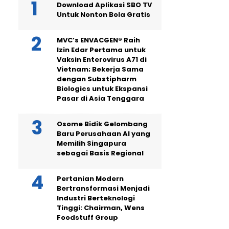
Download Aplikasi SBO TV
Untuk Nonton Bola Gratis
MVC’s ENVACGEN® Raih
Izin Edar Pertama untuk
Vaksin Enterovirus A71 di
Vietnam; Bekerja Sama
dengan Substipharm
Biologics untuk Ekspansi
Pasar di Asia Tenggara
Osome Bidik Gelombang
Baru Perusahaan AI yang
Memilih Singapura
sebagai Basis Regional
Pertanian Modern
Bertransformasi Menjadi
Industri Berteknologi
Tinggi: Chairman, Wens
Foodstuff Group