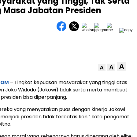
yarakat yang Tinggi, Tak Serta
g Masa Jabatan Presiden
A
A
A
COM
– Tingkat kepuasan masyarakat yang tinggi atas
den Joko Widodo (Jokowi) tidak serta merta membuat
presiden bisa diperpanjang.
ereka yang menyatakan puas dengan kinerja Jokowi
 menjadi presiden tidak terbatas kan.” kata pengamat
yitno.
pesan moral yang sebenarnya harus dipegang oleh elite-