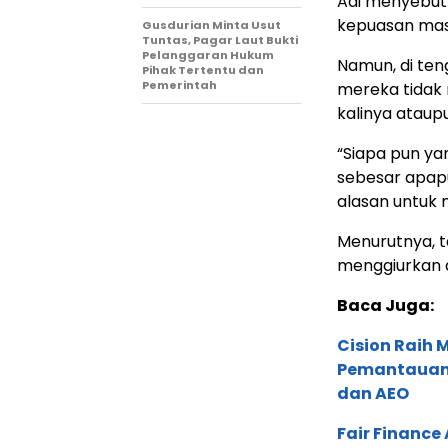
Adi menyebut 
kepuasan masy
Gusdurian Minta Usut
Tuntas, Pagar Laut Bukti
Pelanggaran Hukum
Namun, di te
Pihak Tertentu dan
Pemerintah
mereka tidak 
kalinya ataup
“Siapa pun ya
sebesar apap
alasan untuk
Menurutnya, 
menggiurkan 
Baca Juga:
Cision Raih
Pemantauan d
dan AEO
Fair Financ