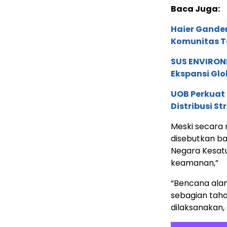
Baca Juga:
Haier Ganden
Komunitas T
SUS ENVIRONM
Ekspansi Glo
UOB Perkuat
Distribusi St
Meski secara r
disebutkan ba
Negara Kesatu
keamanan,”
“Bencana ala
sebagian tah
dilaksanakan, 