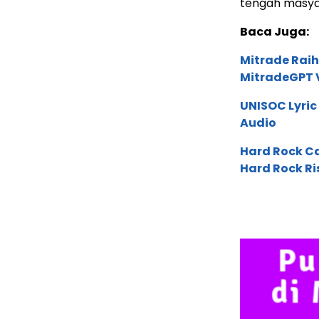
tengah masya
Baca Juga:
Mitrade Raih
MitradeGPT V
UNISOC Lyri
Audio
Hard Rock C
Hard Rock Ri