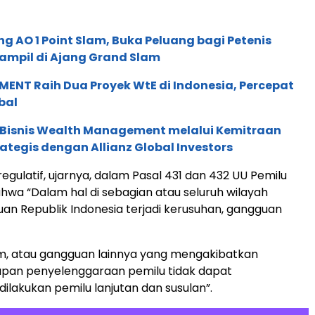
g AO 1 Point Slam, Buka Peluang bagi Petenis
ampil di Ajang Grand Slam
ENT Raih Dua Proyek WtE di Indonesia, Percepat
bal
 Bisnis Wealth Management melalui Kemitraan
rategis dengan Allianz Global Investors
egulatif, ujarnya, dalam Pasal 431 dan 432 UU Pemilu
hwa “Dalam hal di sebagian atau seluruh wilayah
an Republik Indonesia terjadi kerusuhan, gangguan
m, atau gangguan lainnya yang mengakibatkan
apan penyelenggaraan pemilu tidak dapat
dilakukan pemilu lanjutan dan susulan”.