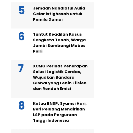
Jemaah Nahdlatul Aulia
Gelar Istighosah untuk
Pemilu Damai
Tuntut Keadilan Kasus
Sengketa Tanah, Warga
Jambi Sambangi Mabes
Polri
XCMG Perluas Penerapan
Solusi Logistik Cerdas,
Wujudkan Bandara
Global yang Lebih Efisien
dan Rendah Emisi
Ketua BNSP, Syamsi Hari,
Beri Peluang Mendirikan
LSP pada Perguruan
Tinggi Indonesia