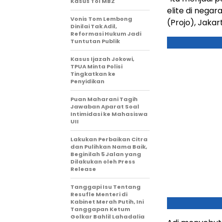
Kasus Tol MBZ
elite di negar
Vonis Tom Lembong
(Projo), Jaka
Dinilai Tak Adil,
Reformasi Hukum Jadi
Tuntutan Publik
Kasus Ijazah Jokowi,
TPUA Minta Polisi
Tingkatkan ke
Penyidikan
Puan Maharani Tagih
Jawaban Aparat Soal
Intimidasi ke Mahasiswa
UII
Lakukan Perbaikan Citra
dan Pulihkan Nama Baik,
Beginilah 5 Jalan yang
Dilakukan oleh Press
Release
Tanggapi Isu Tentang
Resufle Menteri di
Kabinet Merah Putih, Ini
Tanggapan Ketum
Golkar Bahlil Lahadalia