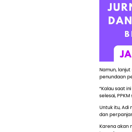
Namun, lanjut d
penundaan pe
“Kalau saat i
selesai, PPKM
Untuk itu, Ad
dan perpanjan
Karena akan m