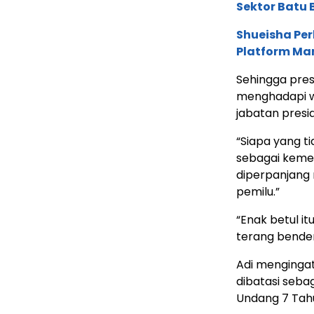
Sektor Batu 
Shueisha Pe
Platform Ma
Sehingga pre
menghadapi w
jabatan presi
“Siapa yang t
sebagai kemew
diperpanjang 
pemilu.”
“Enak betul it
terang bender
Adi mengingat
dibatasi seb
Undang 7 Tah