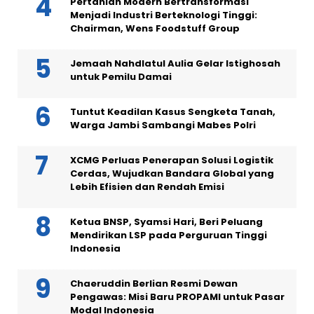
Pertanian Modern Bertransformasi
Menjadi Industri Berteknologi Tinggi:
Chairman, Wens Foodstuff Group
Jemaah Nahdlatul Aulia Gelar Istighosah
untuk Pemilu Damai
Tuntut Keadilan Kasus Sengketa Tanah,
Warga Jambi Sambangi Mabes Polri
XCMG Perluas Penerapan Solusi Logistik
Cerdas, Wujudkan Bandara Global yang
Lebih Efisien dan Rendah Emisi
Ketua BNSP, Syamsi Hari, Beri Peluang
Mendirikan LSP pada Perguruan Tinggi
Indonesia
Chaeruddin Berlian Resmi Dewan
Pengawas: Misi Baru PROPAMI untuk Pasar
Modal Indonesia