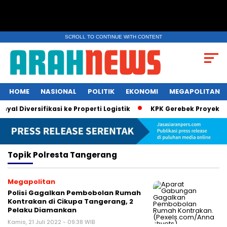
SCROLL TO CONTINUE WITH CONTENT
HOME
NASIONAL
POLITIK
EKONOMI
MEGAPOLITAN
l Diversifikasi ke Properti Logistik
KPK Gerebek Proyek EDC 
Topik
Polresta Tangerang
Megapolitan
Polisi Gagalkan Pembobolan Rumah
Kontrakan di Cikupa Tangerang, 2
Pelaku Diamankan
Kamis, 21 Juli 2022 - 09:38 WIB