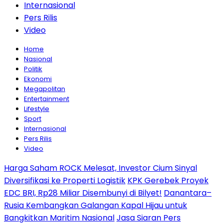
Internasional
Pers Rilis
Video
Home
Nasional
Politik
Ekonomi
Megapolitan
Entertainment
Lifestyle
Sport
Internasional
Pers Rilis
Video
Harga Saham ROCK Melesat, Investor Cium Sinyal
Diversifikasi ke Properti Logistik
KPK Gerebek Proyek
EDC BRI, Rp28 Miliar Disembunyi di Bilyet!
Danantara–
Rusia Kembangkan Galangan Kapal Hijau untuk
Bangkitkan Maritim Nasional
Jasa Siaran Pers