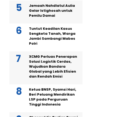
Jemaah Nahdlatul Aulia
Gelar Istighosah untuk
Pemilu Damai
Tuntut Keadilan Kasus
Sengketa Tanah, Warga
Jambi Sambangi Mabes
Polri
XCMG Perluas Penerapan
Solusi Logistik Cerdas,
Wujudkan Bandara
Global yang Lebih Efisien
dan Rendah Emisi
Ketua BNSP, Syamsi Hari,
Beri Peluang Mendirikan
LSP pada Perguruan
Tinggi Indonesia