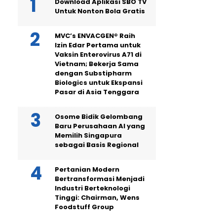
Download Aplikasi SBO TV
Untuk Nonton Bola Gratis
MVC’s ENVACGEN® Raih
Izin Edar Pertama untuk
Vaksin Enterovirus A71 di
Vietnam; Bekerja Sama
dengan Substipharm
Biologics untuk Ekspansi
Pasar di Asia Tenggara
Osome Bidik Gelombang
Baru Perusahaan AI yang
Memilih Singapura
sebagai Basis Regional
Pertanian Modern
Bertransformasi Menjadi
Industri Berteknologi
Tinggi: Chairman, Wens
Foodstuff Group