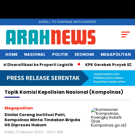
SCROLL TO CONTINUE WITH CONTENT
HOME
NASIONAL
POLITIK
EKONOMI
MEGAPOLITAN
Diversifikasi ke Properti Logistik
KPK Gerebek Proyek EDC BR
Topik
Komisi Kepolisian Nasional (Kompolnas)
Megapolitan
Dinilai Coreng Institusi Polri,
Kompolnas Minta Tindakan Bripda
HS Diproses Hukum
Sabtu, 11 Februari 2023 - 09:07 WIB