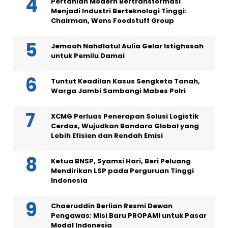
Pertanian Modern Bertransformasi
Menjadi Industri Berteknologi Tinggi:
Chairman, Wens Foodstuff Group
Jemaah Nahdlatul Aulia Gelar Istighosah
untuk Pemilu Damai
Tuntut Keadilan Kasus Sengketa Tanah,
Warga Jambi Sambangi Mabes Polri
XCMG Perluas Penerapan Solusi Logistik
Cerdas, Wujudkan Bandara Global yang
Lebih Efisien dan Rendah Emisi
Ketua BNSP, Syamsi Hari, Beri Peluang
Mendirikan LSP pada Perguruan Tinggi
Indonesia
Chaeruddin Berlian Resmi Dewan
Pengawas: Misi Baru PROPAMI untuk Pasar
Modal Indonesia