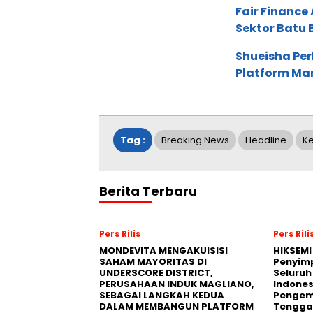
Fair Financ
Sektor Batu 
Shueisha Pe
Platform Ma
Tag :
Breaking News
Headline
K
Berita Terbaru
Pers Rilis
Pers Rili
MONDEVITA MENGAKUISISI
HIKSEMI
SAHAM MAYORITAS DI
Penyim
UNDERSCORE DISTRICT,
Seluruh
PERUSAHAAN INDUK MAGLIANO,
Indones
SEBAGAI LANGKAH KEDUA
Pengemb
DALAM MEMBANGUN PLATFORM
Tengga