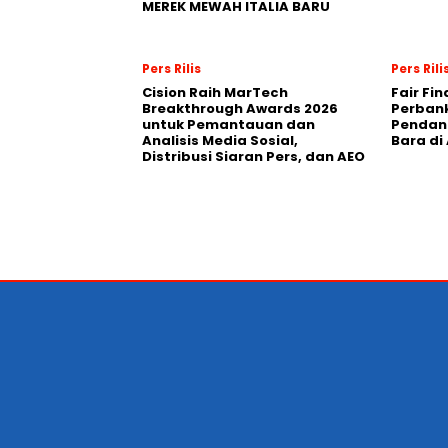
MEREK MEWAH ITALIA BARU
Pers Rilis
Pers Rili
Cision Raih MarTech
Fair Fi
Breakthrough Awards 2026
Perban
untuk Pemantauan dan
Pendana
Analisis Media Sosial,
Bara di
Distribusi Siaran Pers, dan AEO