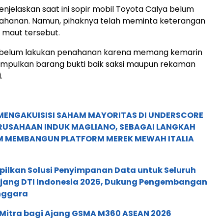
enjelaskan saat ini sopir mobil Toyota Calya belum
nahanan. Namun, pihaknya telah meminta keterangan
n maut tersebut.
mi belum lakukan penahanan karena memang kemarin
umpulkan barang bukti baik saksi maupun rekaman
.
MENGAKUISISI SAHAM MAYORITAS DI UNDERSCORE
ERUSAHAAN INDUK MAGLIANO, SEBAGAI LANGKAH
M MEMBANGUN PLATFORM MEREK MEWAH ITALIA
pilkan Solusi Penyimpanan Data untuk Seluruh
 Ajang DTI Indonesia 2026, Dukung Pengembangan
enggara
 Mitra bagi Ajang GSMA M360 ASEAN 2026