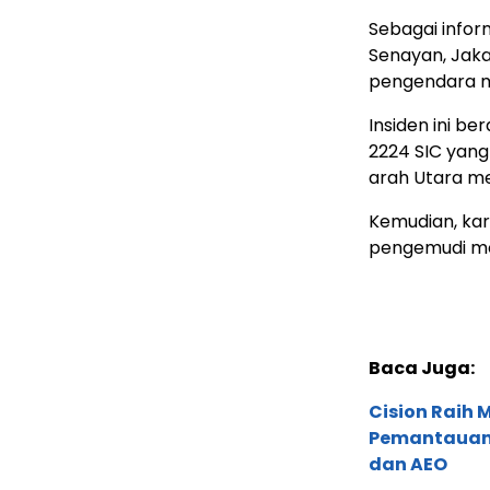
Sebagai infor
Senayan, Jaka
pengendara m
Insiden ini b
2224 SIC yang 
arah Utara me
Kemudian, kar
pengemudi mo
Baca Juga:
Cision Raih
Pemantauan d
dan AEO