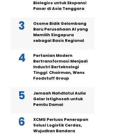
Biologics untuk Ekspansi
Pasar di Asia Tenggara
Osome Bidik Gelombang
Baru Perusahaan AI yang
Memilih Singapura
sebagai Basis Regional
Pertanian Modern
Bertransformasi Menjadi
Industri Berteknologi
Tinggi: Chairman, Wens
Foodstuff Group
Jemaah Nahdlatul Aulia
Gelar Istighosah untuk
Pemilu Damai
XCMG Perluas Penerapan
Solusi Logistik Cerdas,
Wujudkan Bandara