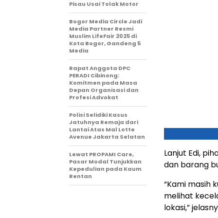
Pisau Usai Tolak Motor
Bogor Media Circle Jadi
Media Partner Resmi
Muslim LifeFair 2025 di
Kota Bogor, Gandeng 5
Media
Rapat Anggota DPC
PERADI Cibinong:
Komitmen pada Masa
Depan Organisasi dan
Profesi Advokat
Polisi Selidiki Kasus
Jatuhnya Remaja dari
Lantai Atas Mal Lotte
Avenue Jakarta Selatan
Lanjut Edi, p
Lewat PROPAMI Care,
Pasar Modal Tunjukkan
dan barang buk
Kepedulian pada Kaum
Rentan
“Kami masih k
melihat kecel
lokasi,” jelasny