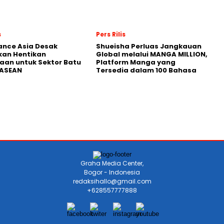
s
Pers Rilis
nance Asia Desak
Shueisha Perluas Jangkauan
kan Hentikan
Global melalui MANGA MILLION,
an untuk Sektor Batu
Platform Manga yang
 ASEAN
Tersedia dalam 100 Bahasa
Graha Media Center,
Bogor - Indonesia
redaksihallo@gmail.com
+628557777888