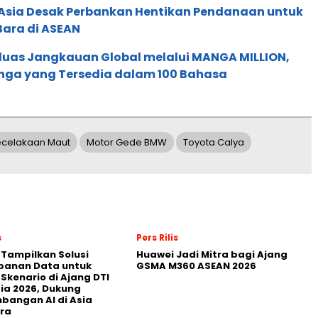
e Asia Desak Perbankan Hentikan Pendanaan untuk
Bara di ASEAN
rluas Jangkauan Global melalui MANGA MILLION,
nga yang Tersedia dalam 100 Bahasa
ecelakaan Maut
Motor Gede BMW
Toyota Calya
s
Pers Rilis
 Tampilkan Solusi
Huawei Jadi Mitra bagi Ajang
panan Data untuk
GSMA M360 ASEAN 2026
 Skenario di Ajang DTI
ia 2026, Dukung
angan AI di Asia
ra