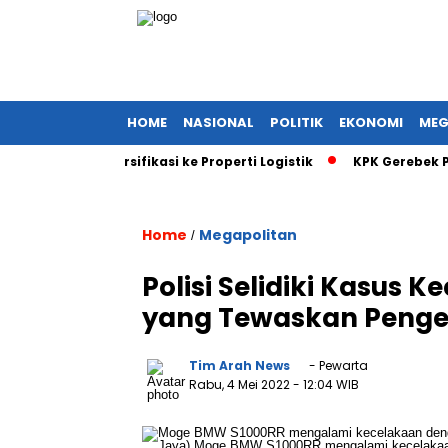
HOME
NASIONAL
POLITIK
EKONOMI
MEG
Sinyal Diversifikasi ke Properti Logistik
KPK Gerebek Proyek
Home
Megapolitan
/
Polisi Selidiki Kasus 
yang Tewaskan Peng
Tim Arah News
- Pewarta
Rabu, 4 Mei 2022
- 12:04 WIB