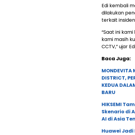
Edi kembali m
dilakukan pe
terkait inside
“Saat ini ka
kami masih k
CCTV,” ujar Edi
Baca Juga:
MONDEVITA 
DISTRICT, P
KEDUA DALA
BARU
HIKSEMI Tam
Skenario di
AI di Asia T
Huawei Jadi