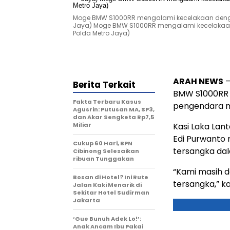
Moge BMW S1000RR mengalami kecelakaan dengan
Jaya) Moge BMW S1000RR mengalami kecelakaan 
Polda Metro Jaya)
ARAH NEWS
–
Berita Terkait
BMW S1000RR 
Fakta Terbaru Kasus
pengendara mot
Agusrin: Putusan MA, SP3,
dan Akar Sengketa Rp7,5
Miliar
Kasi Laka Lan
Edi Purwanto
Cukup 60 Hari, BPN
tersangka dal
Cibinong Selesaikan
ribuan Tunggakan
“Kami masih d
Bosan di Hotel? Ini Rute
tersangka,” ka
Jalan Kaki Menarik di
Sekitar Hotel Sudirman
Jakarta
‘Gue Bunuh Adek Lo!’:
Anak Ancam Ibu Pakai