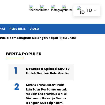
ID
NAL
PERS RILIS
VIDEO
 Kembangkan Galangan Kapal Hijau untuk Bangkitkan Maritim 
BERITA POPULER
Download Aplikasi SBO TV
Untuk Nonton Bola Gratis
MVC’s ENVACGEN® Raih
Izin Edar Pertama untuk
Vaksin Enterovirus A71 di
Vietnam; Bekerja Sama
dengan Substipharm