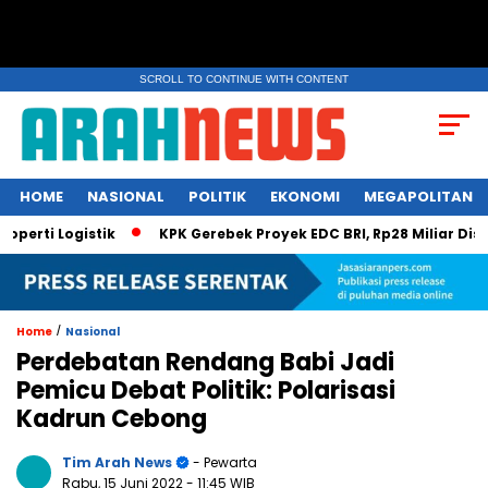
SCROLL TO CONTINUE WITH CONTENT
HOME
NASIONAL
POLITIK
EKONOMI
MEGAPOLITAN
Logistik
KPK Gerebek Proyek EDC BRI, Rp28 Miliar Disembunyi 
/
Home
Nasional
Perdebatan Rendang Babi Jadi
Pemicu Debat Politik: Polarisasi
Kadrun Cebong
Tim Arah News
- Pewarta
Rabu, 15 Juni 2022
- 11:45 WIB