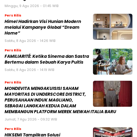
Minggu, 9 Agu 2026 - 01:45 WIB
Pers Rilis
Himel Hadirkan Visi Hunian Modern
melalui Kampanye Global “Dream
Home”
Sabtu, 8 Agu 2026 - 14:26 WIB
Pers Rilis
FAMILIARITÉ: Ketika Sinema dan Sastra
Bertemu dalam Sebuah Karya Puitis
Sabtu, 8 Agu 2026 - 14:19 WIB
Pers Rilis
MONDEVITA MENGAKUISISI SAHAM
MAYORITAS DI UNDERSCORE DISTRICT,
PERUSAHAAN INDUK MAGLIANO,
SEBAGAI LANGKAH KEDUA DALAM
MEMBANGUN PLATFORM MEREK MEWAH ITALIA BARU
Jumat, 7 Agu 2026 - 09:32 WIB
Pers Rilis
HIKSEMI Tampilkan Solusi