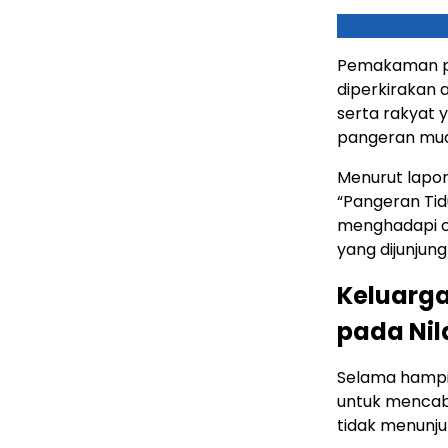
Pemakaman put
diperkirakan a
serta rakyat
pangeran mud
Menurut lapor
“Pangeran Tid
menghadapi co
yang dijunjung
Keluarg
pada Nil
Selama hampir
untuk mencabu
tidak menunju