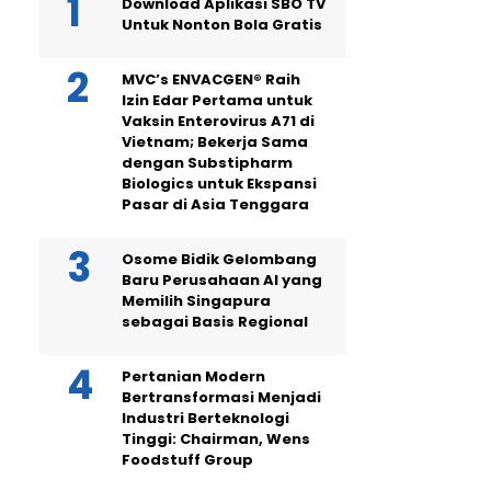
Download Aplikasi SBO TV
Untuk Nonton Bola Gratis
MVC’s ENVACGEN® Raih
Izin Edar Pertama untuk
Vaksin Enterovirus A71 di
Vietnam; Bekerja Sama
dengan Substipharm
Biologics untuk Ekspansi
Pasar di Asia Tenggara
Osome Bidik Gelombang
Baru Perusahaan AI yang
Memilih Singapura
sebagai Basis Regional
Pertanian Modern
Bertransformasi Menjadi
Industri Berteknologi
Tinggi: Chairman, Wens
Foodstuff Group