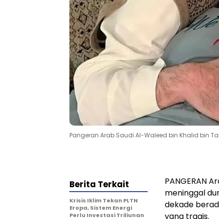
Pangeran Arab Saudi Al-Waleed bin Khalid bin 
PANGERAN Arab
Berita Terkait
meninggal dun
Krisis Iklim Tekan PLTN
dekade berada
Eropa, Sistem Energi
yang tragis.
Perlu Investasi Triliunan