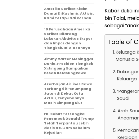
Amerika Serikat Klaim
Kabar duka in
Damai Di Kashmir, Aktivis:
bin Talal, me
Kami Tetap Jadi Korban
sebagai “anak
10 Perusahaan Amerika
Serikat Dilarang
Lakukan Aktivitas Ekspor
Table of 
dan Impor dengan
Tiongkok, Ini Alasannya
Keluarga 
Manusia S
Jimmy Carter Meninggal
Dunia, Presiden Tiongkok
Xi Jingping Sampaikan
Dukungan 
Pesan Belasungkawa
Keluarga
Azerbaijan Airlines Bawa
Terbang 69 Penumpang
“Pangeran
Jatuh di Dekat Kota
Saudi
Aktau, Penyebabnya
Masih Simpang Siur
Arab Sau
FBI Sebut Tersangka
Ancaman
Penembak Donald Trump
Telah Terpantau Lebih
dari Satu Jam Sebelum
Pemakama
Kejadian
Kerajaan