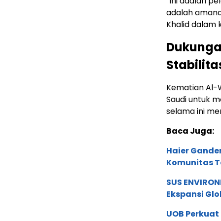
“Ini adalah p
adalah amanah
Khalid dalam 
Dukungan
Stabilit
Kematian Al-
Saudi untuk 
selama ini me
Baca Juga:
Haier Ganden
Komunitas T
SUS ENVIRONM
Ekspansi Glo
UOB Perkuat