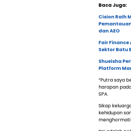
Baca Juga:
Cision Raih
Pemantauan d
dan AEO
Fair Financ
Sektor Batu 
Shueisha Pe
Platform Ma
“Putra saya b
harapan pada 
SPA.
Sikap keluar
kehidupan sa
menghormati 