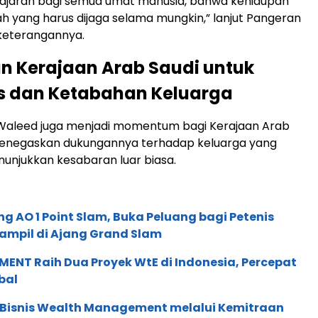
elajaran bagi semua umat manusia, bahwa kehidupan
 yang harus dijaga selama mungkin,” lanjut Pangeran
keterangannya.
 Kerajaan Arab Saudi untuk
as dan Ketabahan Keluarga
Waleed juga menjadi momentum bagi Kerajaan Arab
menegaskan dukungannya terhadap keluarga yang
nunjukkan kesabaran luar biasa.
g AO 1 Point Slam, Buka Peluang bagi Petenis
ampil di Ajang Grand Slam
ENT Raih Dua Proyek WtE di Indonesia, Percepat
bal
 Bisnis Wealth Management melalui Kemitraan