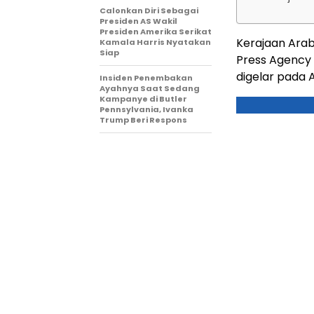
Calonkan Diri Sebagai
Presiden AS Wakil
Presiden Amerika Serikat
Kerajaan Arab
Kamala Harris Nyatakan
Siap
Press Agenc
digelar pada A
Insiden Penembakan
Ayahnya Saat Sedang
Kampanye di Butler
Pennsylvania, Ivanka
Trump Beri Respons