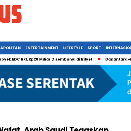
APOLITAN
ENTERTAINMENT
LIFESTYLE
SPORT
INTERNASIO
 BRI, Rp28 Miliar Disembunyi di Bilyet!
Danantara–Rusia Kem
afat, Arab Saudi Tegaskan