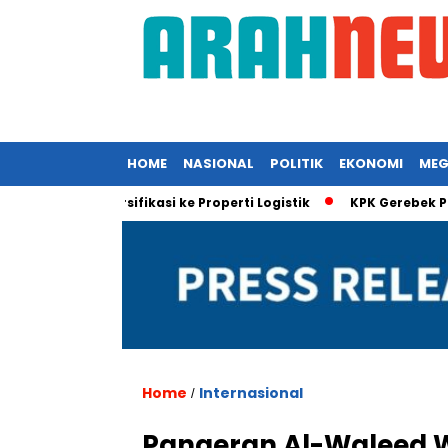
HOME
NASIONAL
POLITIK
EKONOMI
MEG
al Diversifikasi ke Properti Logistik
KPK Gerebek Proyek EDC
Home
Internasional
/
Pangeran Al-Waleed W