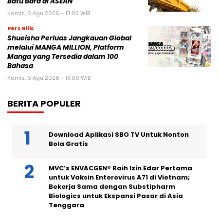
Batu Bara di ASEAN
Kamis, 6 Agu 2026 - 13:02 WIB
Pers Rilis
Shueisha Perluas Jangkauan Global
melalui MANGA MILLION, Platform
Manga yang Tersedia dalam 100
Bahasa
Kamis, 6 Agu 2026 - 13:00 WIB
BERITA POPULER
Download Aplikasi SBO TV Untuk Nonton
Bola Gratis
MVC’s ENVACGEN® Raih Izin Edar Pertama
untuk Vaksin Enterovirus A71 di Vietnam;
Bekerja Sama dengan Substipharm
Biologics untuk Ekspansi Pasar di Asia
Tenggara