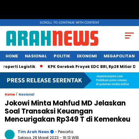
SCROLL TO CONTINUE WITH CONTENT
HOME
NASIONAL
POLITIK
EKONOMI
MEGAPOLITAN
perti Logistik
KPK Gerebek Proyek EDC BRI, Rp28 Miliar Disemb
/
Home
Nasional
Jokowi Minta Mahfud MD Jelaskan
Soal Transaksi Keuangan
Mencurigakan Rp349 T di Kemenkeu
Tim Arah News
- Pewarta
Selasa, 28 Maret 2023
- 16:13 WIB