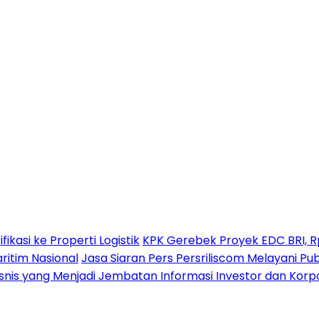
kasi ke Properti Logistik
KPK Gerebek Proyek EDC BRI, Rp2
itim Nasional
Jasa Siaran Pers Persriliscom Melayani Pub
snis yang Menjadi Jembatan Informasi Investor dan Korpo