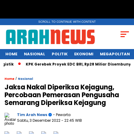
SCROLL TO CONTINUE WITH CONTENT
HOME
NASIONAL
POLITIK
EKONOMI
MEGAPOLITAN
KPK Gerebek Proyek EDC BRI, Rp28 Miliar Disembunyi di Bilye
/
Home
Nasional
Jaksa Nakal Diperiksa Kejagung,
Percobaan Pemerasan Pengusaha
Semarang Diperiksa Kejagung
Tim Arah News
- Pewarta
Sabtu, 3 Desember 2022
- 22:45 WIB