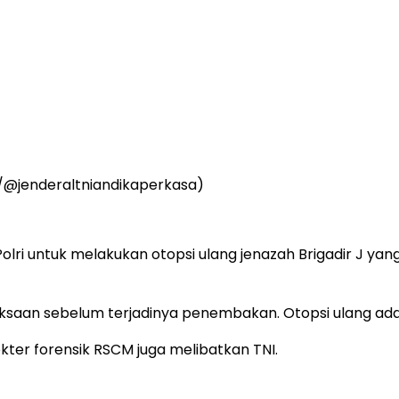
m/@jenderaltniandikaperkasa)
ri untuk melakukan otopsi ulang jenazah Brigadir J yan
yiksaan sebelum terjadinya penembakan. Otopsi ulang ad
kter forensik RSCM juga melibatkan TNI.