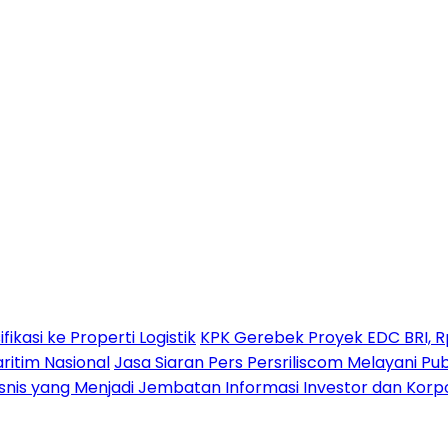
kasi ke Properti Logistik
KPK Gerebek Proyek EDC BRI, Rp2
itim Nasional
Jasa Siaran Pers Persriliscom Melayani Pub
snis yang Menjadi Jembatan Informasi Investor dan Korpo