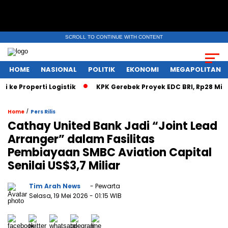
SCROLL TO CONTINUE WITH CONTENT
HOME
NASIONAL
POLITIK
EKONOMI
MEGAPOLITAN
Properti Logistik
KPK Gerebek Proyek EDC BRI, Rp28 Miliar Di
/
Home
Pers Rilis
Cathay United Bank Jadi “Joint Lead
Arranger” dalam Fasilitas
Pembiayaan SMBC Aviation Capital
Senilai US$3,7 Miliar
Tim Arah News
- Pewarta
Selasa, 19 Mei 2026
- 01:15 WIB