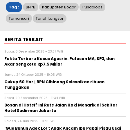
Tag :
BNPB
Kabupaten Bogor
Pusdalops
Tamansari
Tanah Longsor
BERITA TERKAIT
Sabtu, 6 Desember 2025 - 23:57 WIB
Fakta Terbaru Kasus Agusrin: Putusan MA, SP3, dan
Akar Sengketa Rp7,5 Miliar
Jumat, 24 Oktober 2025 - 19:05 WIB
Cukup 60 Hari, BPN Cibinong Selesaikan ribuan
Tunggakan
Sabtu, 20 September 2025 - 11:34 WIB
Bosan di Hotel? Ini Rute Jalan Kaki Menarik di Sekitar
Hotel Sudirman Jakarta
Selasa, 24 Juni 2025 - 07:31 WIB
‘Gue Bunuh Adek Lo!’: Anak Ancam Ibu Pakai Pisau Usai