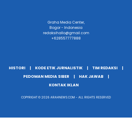
Graha Media Center,
Bogor - Indonesia
redaksihallo@gmail.com
+628557777888
HISTORI
KODE ETIK JURNALISTIK
TIM REDAKSI
PEDOMAN MEDIA SIBER
HAK JAWAB
KONTAK IKLAN
COPYRIGHT © 2026 ARAHNEWS.COM - ALL RIGHTS RESERVED