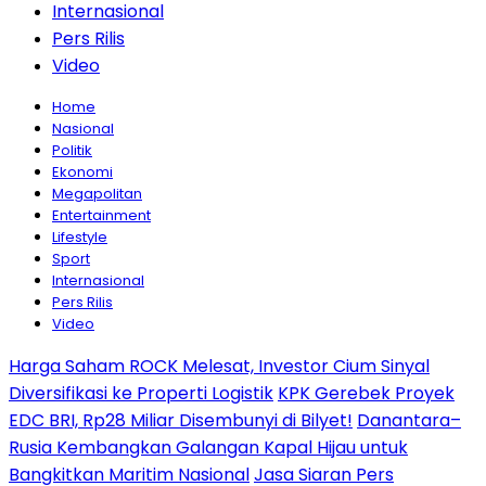
Internasional
Pers Rilis
Video
Home
Nasional
Politik
Ekonomi
Megapolitan
Entertainment
Lifestyle
Sport
Internasional
Pers Rilis
Video
Harga Saham ROCK Melesat, Investor Cium Sinyal
Diversifikasi ke Properti Logistik
KPK Gerebek Proyek
EDC BRI, Rp28 Miliar Disembunyi di Bilyet!
Danantara–
Rusia Kembangkan Galangan Kapal Hijau untuk
Bangkitkan Maritim Nasional
Jasa Siaran Pers