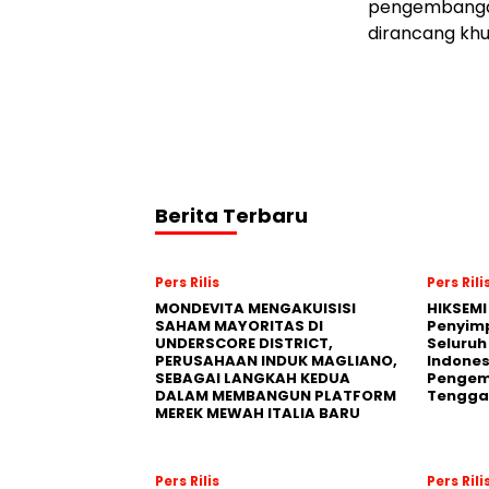
pengembangan
dirancang khu
Berita Terbaru
Pers Rilis
Pers Rili
MONDEVITA MENGAKUISISI
HIKSEMI
SAHAM MAYORITAS DI
Penyim
UNDERSCORE DISTRICT,
Seluruh
PERUSAHAAN INDUK MAGLIANO,
Indones
SEBAGAI LANGKAH KEDUA
Pengemb
DALAM MEMBANGUN PLATFORM
Tengga
MEREK MEWAH ITALIA BARU
Pers Rilis
Pers Rili