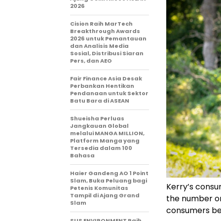
2026
Cision Raih MarTech
Breakthrough Awards
2026 untuk Pemantauan
dan Analisis Media
Sosial, Distribusi Siaran
Pers, dan AEO
Fair Finance Asia Desak
Perbankan Hentikan
Pendanaan untuk Sektor
Batu Bara di ASEAN
Shueisha Perluas
Jangkauan Global
melalui MANGA MILLION,
Platform Manga yang
Tersedia dalam 100
Bahasa
Haier Gandeng AO 1 Point
Slam, Buka Peluang bagi
Kerry’s consu
Petenis Komunitas
Tampil di Ajang Grand
the number on
Slam
consumers bel
SUS ENVIRONMENT Raih