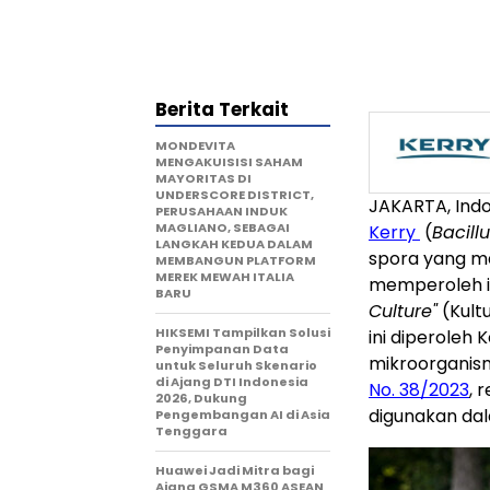
Berita Terkait
MONDEVITA
MENGAKUISISI SAHAM
MAYORITAS DI
UNDERSCORE DISTRICT,
JAKARTA, Indo
PERUSAHAAN INDUK
MAGLIANO, SEBAGAI
Kerry
(
Bacill
LANGKAH KEDUA DALAM
spora yang m
MEMBANGUN PLATFORM
MEREK MEWAH ITALIA
memperoleh i
BARU
Culture"
(Kult
HIKSEMI Tampilkan Solusi
ini diperoleh
Penyimpanan Data
mikroorganism
untuk Seluruh Skenario
di Ajang DTI Indonesia
No. 38/2023
, 
2026, Dukung
digunakan dal
Pengembangan AI di Asia
Tenggara
Huawei Jadi Mitra bagi
Ajang GSMA M360 ASEAN