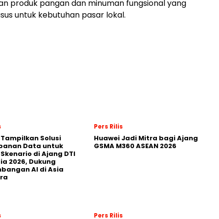
 produk pangan dan minuman fungsional yang
sus untuk kebutuhan pasar lokal.
s
Pers Rilis
 Tampilkan Solusi
Huawei Jadi Mitra bagi Ajang
panan Data untuk
GSMA M360 ASEAN 2026
 Skenario di Ajang DTI
ia 2026, Dukung
angan AI di Asia
ra
s
Pers Rilis