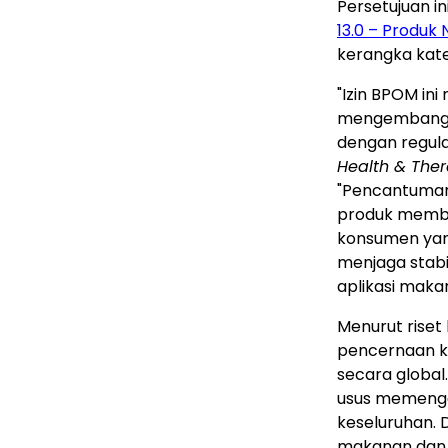
Persetujuan i
13.0 – Produk 
kerangka kate
"Izin BPOM in
mengembangka
dengan regulas
Health & Ther
"Pencantuma
produk membu
konsumen yan
menjaga stabi
aplikasi mak
Menurut riset
pencernaan ki
secara globa
usus memengar
keseluruhan. 
makanan dan 