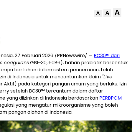
A
A
A
nesia, 27 Februari 2026 /PRNewswire/ —
BC30™ dari
us coagulans
GBI–30, 6086), bahan probiotik berbentuk
ampu bertahan dalam sistem pencernaan, telah
zin di Indonesia untuk mencantumkan klaim
"Live
ur Aktif) pada kategori pangan umum yang berlaku. Izin
 Kerry setelah BC30™ tercantum dalam daftar
e yang diizinkan di Indonesia berdasarkan
PERBPOM
regulasi yang mengatur mikroorganisme yang boleh
am pangan olahan di Indonesia.