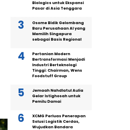
Biologics untuk Ekspansi
Pasar di Asia Tenggara
Osome Bidik Gelombang
Baru Perusahaan AI yang
Memilih Singapura
sebagai Basis Regional
Pertanian Modern
Bertransformasi Menjadi
Industri Berteknologi
Tinggi: Chairman, Wens
Foodstuff Group
Jemaah Nahdlatul Aulia
Gelar Istighosah untuk
Pemilu Damai
XCMG Perluas Penerapan
Solusi Logistik Cerdas,
Wujudkan Bandara