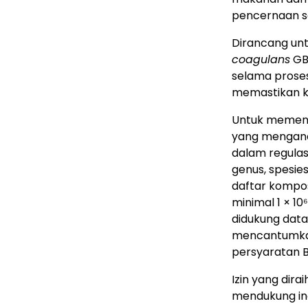
pencernaan se
Dirancang un
coagulans
GBI
selama proses
memastikan ku
Untuk memenu
yang mengan
dalam regula
genus, spesies
daftar kompos
minimal 1 × 10
didukung data 
mencantumkan
persyaratan 
Izin yang di
mendukung ino