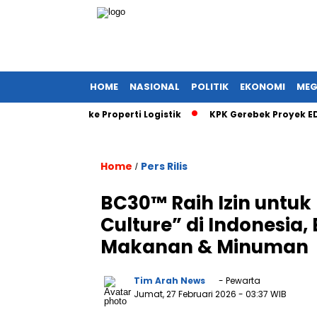
HOME
NASIONAL
POLITIK
EKONOMI
MEG
ersifikasi ke Properti Logistik
KPK Gerebek Proyek EDC BRI, 
Home
Pers Rilis
/
BC30™ Raih Izin untu
Culture” di Indonesia,
Makanan & Minuman
Tim Arah News
- Pewarta
Jumat, 27 Februari 2026
- 03:37 WIB