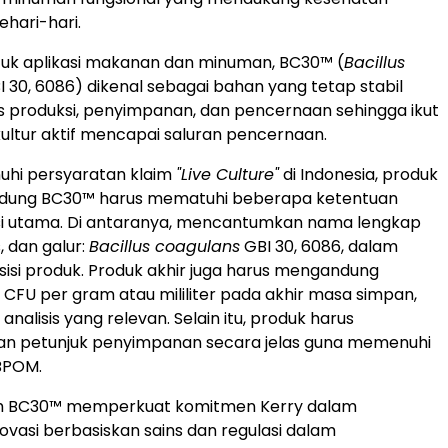
hari-hari.
tuk aplikasi makanan dan minuman, BC30™ (
Bacillus
 30, 6086) dikenal sebagai bahan yang tetap stabil
 produksi, penyimpanan, dan pencernaan sehingga ikut
ltur aktif mencapai saluran pencernaan.
hi persyaratan klaim
"Live Culture"
di Indonesia, produk
dung BC30™ harus mematuhi beberapa ketentuan
si utama. Di antaranya, mencantumkan nama lengkap
, dan galur:
Bacillus coagulans
GBI 30, 6086, dalam
isi produk. Produk akhir juga harus mengandung
⁶ CFU per gram atau mililiter pada akhir masa simpan,
analisis yang relevan. Selain itu, produk harus
 petunjuk penyimpanan secara jelas guna memenuhi
BPOM.
raih BC30™ memperkuat komitmen Kerry dalam
vasi berbasiskan sains dan regulasi dalam