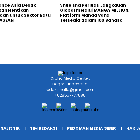
nance Asia Desak
Shueisha Perluas Jangkauan
kan Hentikan
Global melalui MANGA MILLION,
an untuk Sektor Batu
Platform Manga yang
 ASEAN
Tersedia dalam 100 Bahasa
Graha Media Center,
Bogor - Indonesia
redaksihallo@gmail.com
+628557777888
RNALISTIK
TIM REDAKSI
PEDOMAN MEDIA SIBER
HAK 