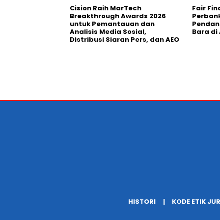
Cision Raih MarTech
Fair Fi
Breakthrough Awards 2026
Perban
untuk Pemantauan dan
Pendana
Analisis Media Sosial,
Bara di
Distribusi Siaran Pers, dan AEO
HISTORI
KODE ETIK JU