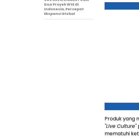
Dua Proyek WtE di
Indonesia, Percepat
Ekspansi Global
Produk yang 
"Live Culture"
mematuhi ket