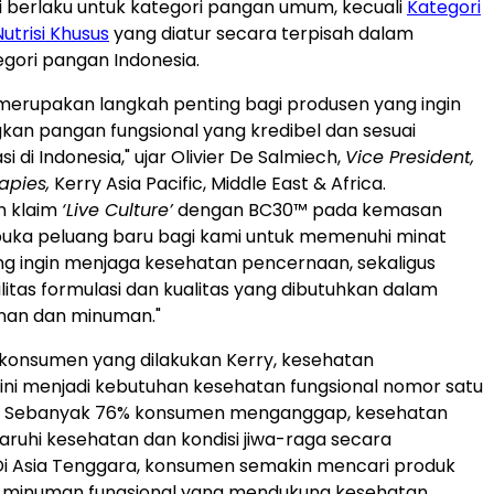
ni berlaku untuk kategori pangan umum, kecuali
Kategori
Nutrisi Khusus
yang diatur secara terpisah dalam
gori pangan Indonesia.
i merupakan langkah penting bagi produsen yang ingin
n pangan fungsional yang kredibel dan sesuai
i di Indonesia," ujar Olivier De Salmiech,
Vice President,
apies,
Kerry Asia Pacific, Middle East & Africa.
n klaim
‘Live Culture’
dengan BC30™ pada kemasan
ka peluang baru bagi kami untuk memenuhi minat
g ingin menjaga kesehatan pencernaan, sekaligus
litas formulasi dan kualitas yang dibutuhkan dalam
anan dan minuman."
 konsumen yang dilakukan Kerry, kesehatan
ni menjadi kebutuhan kesehatan fungsional nomor satu
l. Sebanyak 76% konsumen menganggap, kesehatan
uhi kesehatan dan kondisi jiwa-raga secara
Di Asia Tenggara, konsumen semakin mencari produk
minuman fungsional yang mendukung kesehatan