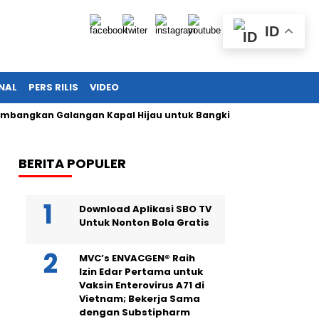
ID
NAL
PERS RILIS
VIDEO
an Galangan Kapal Hijau untuk Bangkitkan Maritim Nasional
BERITA POPULER
Download Aplikasi SBO TV
Untuk Nonton Bola Gratis
MVC’s ENVACGEN® Raih
Izin Edar Pertama untuk
Vaksin Enterovirus A71 di
Vietnam; Bekerja Sama
dengan Substipharm