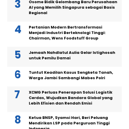
Osome Bidik Gelombang Baru Perusahaan
AI yang Memilih Singapura sebagai Basis
Regional
Pertanian Modern Bertransformasi
Menjadi Industri Berteknologi Tinggi:
Chairman, Wens Foodstuff Group
Jemaah Nahdlatul Aulia Gelar Istighosah
untuk Pemilu Damai
Tuntut Keadilan Kasus Sengketa Tanah,
Warga Jambi Sambangi Mabes Polri
XCMG Perluas Penerapan Solusi Logistik
Cerdas, Wujudkan Bandara Global yang
Lebih Efisien dan Rendah Emisi
Ketua BNSP, Syamsi Hari, Beri Peluang
Mendirikan LSP pada Perguruan Tinggi
Indonesia