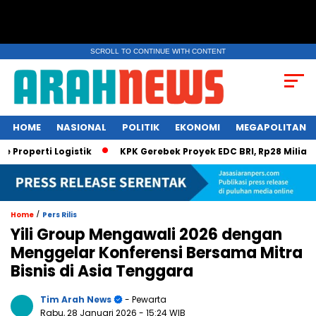
SCROLL TO CONTINUE WITH CONTENT
HOME
NASIONAL
POLITIK
EKONOMI
MEGAPOLITAN
Logistik
KPK Gerebek Proyek EDC BRI, Rp28 Miliar Disembunyi 
/
Home
Pers Rilis
Yili Group Mengawali 2026 dengan
Menggelar Konferensi Bersama Mitra
Bisnis di Asia Tenggara
Tim Arah News
- Pewarta
Rabu, 28 Januari 2026
- 15:24 WIB