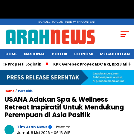
SCROLL TO CONTINUE WITH CONTENT
HOME
NASIONAL
POLITIK
EKONOMI
MEGAPOLITAN
perti Logistik
KPK Gerebek Proyek EDC BRI, Rp28 Miliar Disem
/
Home
Pers Rilis
USANA Adakan Spa & Wellness
Retreat Inspiratif Untuk Mendukung
Perempuan di Asia Pasifik
Tim Arah News
- Pewarta
Jumat, 8 Mei 2026
- 06:13 WIB