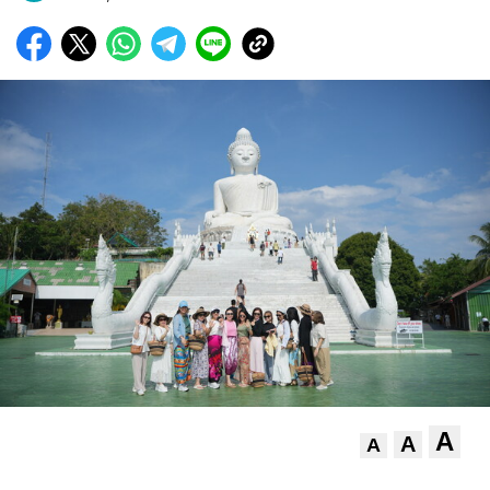
A
A
A