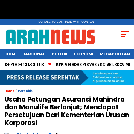
SCROLL TO CONTINUE WITH CONTENT
HOME
NASIONAL
POLITIK
EKONOMI
MEGAPOLITAN
 Properti Logistik
KPK Gerebek Proyek EDC BRI, Rp28 Miliar D
/
Home
Pers Rilis
Usaha Patungan Asuransi Mahindra
dan Manulife Berlanjut; Mendapat
Persetujuan Dari Kementerian Urusan
Korporasi