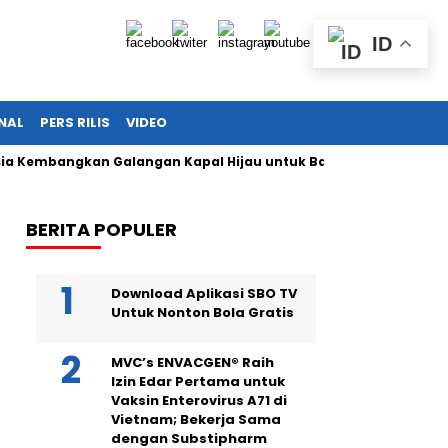
ID
NAL
PERS RILIS
VIDEO
angkan Galangan Kapal Hijau untuk Bangkitkan Maritim Nasio
BERITA POPULER
Download Aplikasi SBO TV
Untuk Nonton Bola Gratis
MVC’s ENVACGEN® Raih
Izin Edar Pertama untuk
Vaksin Enterovirus A71 di
Vietnam; Bekerja Sama
dengan Substipharm