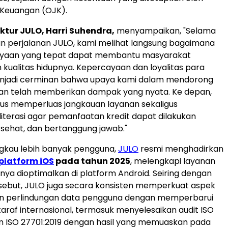
 Keuangan (OJK).
ektur JULO,
Harri Suhendra
,
menyampaikan, "Selama
n perjalanan JULO, kami melihat langsung bagaimana
yaan yang tepat dapat membantu masyarakat
kualitas hidupnya. Kepercayaan dan loyalitas para
jadi cerminan bahwa upaya kami dalam mendorong
gan telah memberikan dampak yang nyata. Ke depan,
us memperluas jangkauan layanan sekaligus
terasi agar pemanfaatan kredit dapat dilakukan
sehat, dan bertanggung jawab."
gkau lebih banyak pengguna,
JULO
resmi menghadirkan
platform iOS
pada tahun 2025
, melengkapi layanan
ya dioptimalkan di platform Android. Seiring dengan
sebut, JULO juga secara konsisten memperkuat aspek
 perlindungan data pengguna dengan memperbarui
rtaraf internasional, termasuk menyelesaikan audit ISO
n ISO 27701:2019 dengan hasil yang memuaskan pada