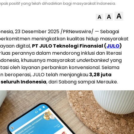
ak positif yang telah dihadirkan bagi masyarakat Indonesia.
A
A
A
onesia
, 23 Desember 2025 /PRNewswire/ — Sebagai
 berkomitmen meningkatkan kualitas hidup masyarakat
ayaan digital,
PT JULO Teknologi Finansial (
JULO
)
uas perannya dalam mendorong inklusi dan literasi
ndonesia
, khususnya masyarakat
underbanked
yang
litasi oleh layanan perbankan konvensional. Selama
n beroperasi, JULO telah menjangkau
3,28 juta
 seluruh
Indonesia
, dari Sabang sampai Merauke.