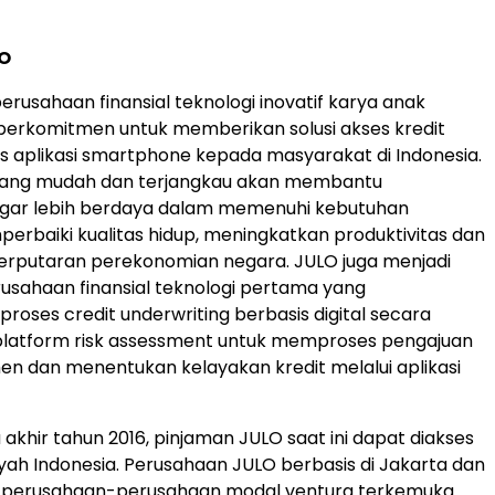
O
erusahaan finansial teknologi inovatif karya anak
berkomitmen untuk memberikan solusi akses kredit
sis aplikasi smartphone kepada masyarakat di
Indonesia
.
 yang mudah dan terjangkau akan membantu
gar lebih berdaya dalam memenuhi kebutuhan
mperbaiki kualitas hidup, meningkatkan produktivitas dan
rputaran perekonomian negara. JULO juga menjadi
rusahaan finansial teknologi pertama yang
roses credit underwriting berbasis digital secara
 platform risk assessment untuk memproses pengajuan
en dan menentukan kelayakan kredit melalui aplikasi
 akhir tahun 2016, pinjaman JULO saat ini dapat diakses
ayah
Indonesia
. Perusahaan JULO berbasis di
Jakarta
dan
h perusahaan-perusahaan modal ventura terkemuka