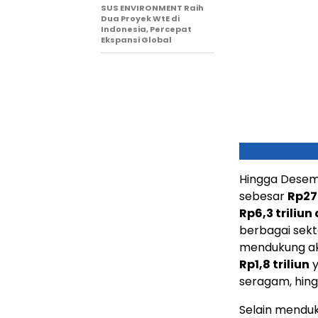
SUS ENVIRONMENT Raih
Dua Proyek WtE di
Indonesia, Percepat
Ekspansi Global
Hingga Desem
sebesar
Rp27
Rp6,3
triliu
berbagai sekto
mendukung aks
Rp1,8
triliun
y
seragam, hing
Selain menduk