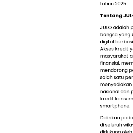
tahun 2025.
Tentang JUL
JULO adalah p
bangsa yang 
digital berba
Akses kredit
masyarakat a
finansial, me
mendorong pe
salah satu pe
menyediakan p
nasional dan
kredit konsum
smartphone.
Didirikan pada
di seluruh wil
didukung ole