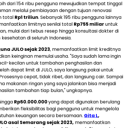
ih dari 154 ribu pengguna mewujudkan tempat tinggal
aman melalui pembiayaan dengan tujuan renovasi
 total
Rp1
triliun
. Sebanyak 195 ribu pengguna lainnya
manfaatkan limitnya senilai total
Rp755
miliar
untuk
n, mulai dari tebus resep hingga konsultasi dokter di
as kesehatan di seluruh
Indonesia
.
una JULO sejak 2023
, memanfaatkan limit kreditnya
kan keinginan memulai usaha. "Saya sudah lama ingin
ecil-kecilan untuk tambahan penghasilan dan
elah dapat limit di JULO, saya langsung pakai untuk
Prosesnya cepat, tidak ribet, dan langsung cair. Sampai
ha makanan ringan yang saya jalankan bisa menjadi
silan tambahan tiap bulan," ungkapnya.
hingga
Rp50.000.000
yang dapat digunakan berulang
mberikan fleksibilitas bagi pengguna untuk mengelola
utuhan keuangan secara bersamaan.
Gita L
,
LO asal Semarang sejak 2023,
memanfaatkan