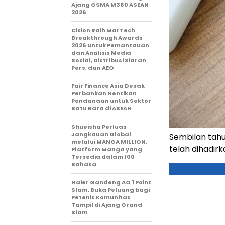
Ajang GSMA M360 ASEAN
2026
Cision Raih MarTech
Breakthrough Awards
2026 untuk Pemantauan
dan Analisis Media
Sosial, Distribusi Siaran
Pers, dan AEO
Fair Finance Asia Desak
Perbankan Hentikan
Pendanaan untuk Sektor
Batu Bara di ASEAN
Shueisha Perluas
Jangkauan Global
Sembilan tah
melalui MANGA MILLION,
telah dihadir
Platform Manga yang
Tersedia dalam 100
Bahasa
Haier Gandeng AO 1 Point
Slam, Buka Peluang bagi
Petenis Komunitas
Tampil di Ajang Grand
Slam