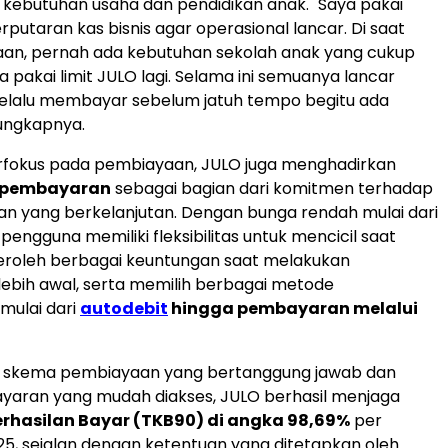
k kebutuhan usaha dan pendidikan anak. "Saya pakai
rputaran kas bisnis agar operasional lancar. Di saat
an, pernah ada kebutuhan sekolah anak yang cukup
ya pakai limit JULO lagi. Selama ini semuanya lancar
selalu membayar sebelum jatuh tempo begitu ada
ungkapnya.
rfokus pada pembiayaan, JULO juga menghadirkan
pembayaran
sebagai bagian dari komitmen terhadap
gan yang berkelanjutan. Dengan bunga rendah mulai dari
, pengguna memiliki fleksibilitas untuk mencicil saat
eroleh berbagai keuntungan saat melakukan
ebih awal, serta memilih berbagai metode
mulai dari
autodebit
hingga pembayaran melalui
h skema pembiayaan yang bertanggung jawab dan
yaran yang mudah diakses, JULO berhasil menjaga
rhasilan Bayar (TKB90) di angka 98,69%
per
25
, sejalan dengan ketentuan yang ditetapkan oleh