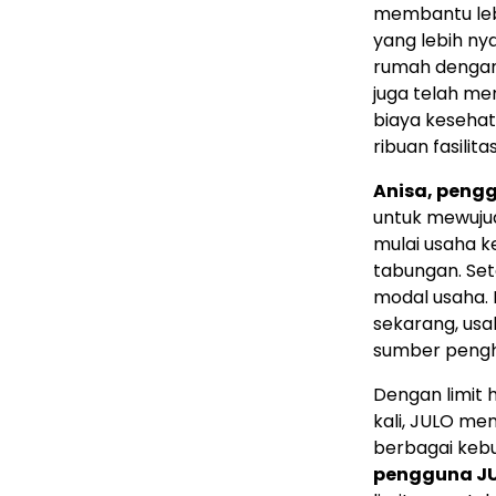
membantu leb
yang lebih ny
rumah dengan
juga telah me
biaya kesehata
ribuan fasilit
Anisa, pengg
untuk mewujud
mulai usaha k
tabungan. Set
modal usaha. 
sekarang, usa
sumber pengha
Dengan limit 
kali, JULO me
berbagai keb
pengguna JU