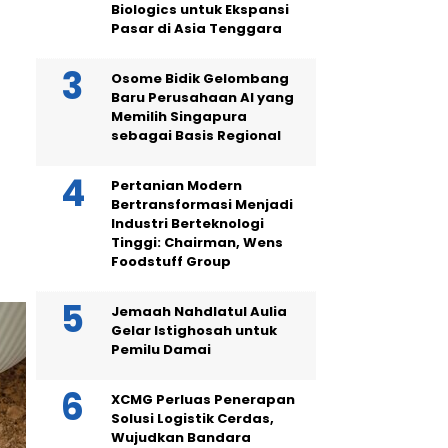
Biologics untuk Ekspansi
Pasar di Asia Tenggara
Osome Bidik Gelombang
Baru Perusahaan AI yang
Memilih Singapura
sebagai Basis Regional
Pertanian Modern
Bertransformasi Menjadi
Industri Berteknologi
Tinggi: Chairman, Wens
Foodstuff Group
Jemaah Nahdlatul Aulia
Gelar Istighosah untuk
Pemilu Damai
XCMG Perluas Penerapan
Solusi Logistik Cerdas,
Wujudkan Bandara