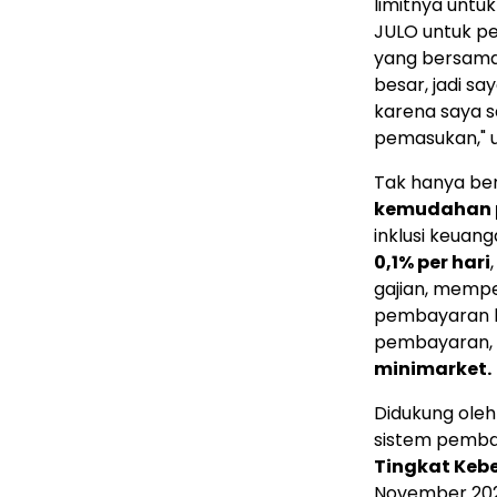
limitnya untu
JULO untuk pe
yang bersama
besar, jadi sa
karena saya 
pemasukan," 
Tak hanya be
kemudahan 
inklusi keuan
0,1% per hari
gajian, memp
pembayaran l
pembayaran, 
minimarket.
Didukung ole
sistem pemba
Tingkat Kebe
November 20