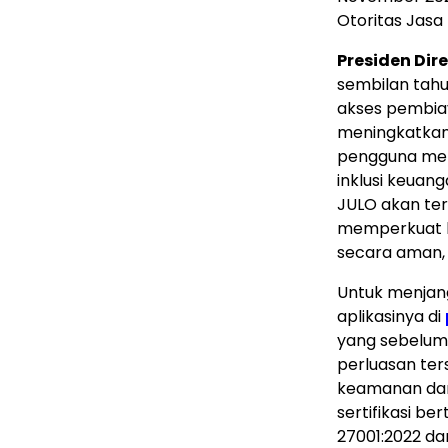
Otoritas Jasa
Presiden Dir
sembilan tahu
akses pembia
meningkatkan 
pengguna men
inklusi keuan
JULO akan ter
memperkuat li
secara aman, 
Untuk menjan
aplikasinya di
yang sebelumn
perluasan ter
keamanan dan
sertifikasi be
27001:2022 da