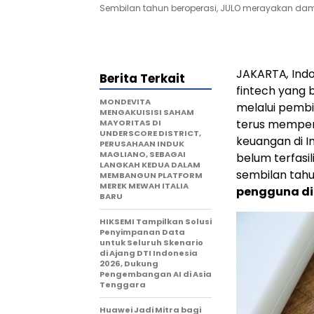
Sembilan tahun beroperasi, JULO merayakan damp
JAKARTA
,
Ind
Berita Terkait
fintech yang
MONDEVITA
melalui pembi
MENGAKUISISI SAHAM
terus memperl
MAYORITAS DI
UNDERSCORE DISTRICT,
keuangan di
I
PERUSAHAAN INDUK
MAGLIANO, SEBAGAI
belum terfasi
LANGKAH KEDUA DALAM
sembilan tahu
MEMBANGUN PLATFORM
MEREK MEWAH ITALIA
pengguna di
BARU
HIKSEMI Tampilkan Solusi
Penyimpanan Data
untuk Seluruh Skenario
di Ajang DTI Indonesia
2026, Dukung
Pengembangan AI di Asia
Tenggara
Huawei Jadi Mitra bagi