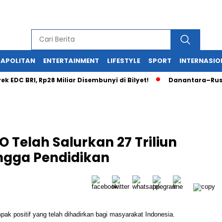
APOLITAN
ENTERTAINMENT
LIFESTYLE
SPORT
INTERNASIO
RI, Rp28 Miliar Disembunyi di Bilyet!
Danantara–Rusia Kemb
 Telah Salurkan 27 Triliun
ngga Pendidikan