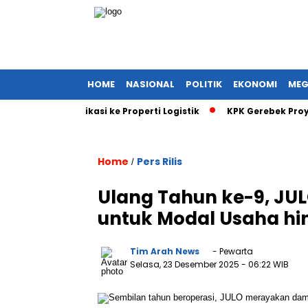
HOME
NASIONAL
POLITIK
EKONOMI
MEG
l Diversifikasi ke Properti Logistik
KPK Gerebek Proyek EDC B
Home
Pers Rilis
/
Ulang Tahun ke-9, JULO
untuk Modal Usaha hi
Tim Arah News
- Pewarta
Selasa, 23 Desember 2025
- 06:22 WIB