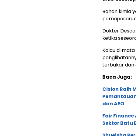
Bahan kimia y
pernapasan, d
Dokter Desca 
ketika seseor
Kalau di mata
penglihatannya
terbakar dan d
Baca Juga:
Cision Raih
Pemantauan d
dan AEO
Fair Financ
Sektor Batu 
Shueisha Pe