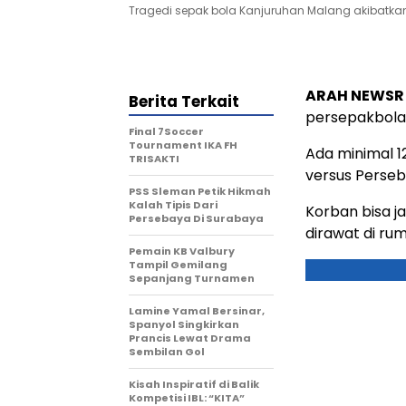
Tragedi sepak bola Kanjuruhan Malang akibatk
ARAH NEWSR
Berita Terkait
persepakbolaa
Final 7Soccer
Tournament IKA FH
Ada minimal 
TRISAKTI
versus Perseb
PSS Sleman Petik Hikmah
Kalah Tipis Dari
Korban bisa j
Persebaya Di Surabaya
dirawat di rum
Pemain KB Valbury
Tampil Gemilang
Sepanjang Turnamen
Lamine Yamal Bersinar,
Spanyol Singkirkan
Prancis Lewat Drama
Sembilan Gol
Kisah Inspiratif di Balik
Kompetisi IBL: “KITA”