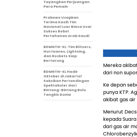
Tayangkan Perjuangan
Para Pemain
Prabowo Ucapkan
Terima Kasih Tim
Nasional Luar Biasa Usai
Sukses Bobol
Pertahanan Arab Saudi
BDMNTN-XL: Tim Blitzers,
Hurricanes, Lightning,
dan Rockets Siap
Bertarung
Mereka akibat
BDMNTN-XL Hadir
dari non supo
Oktober di Jakarta!
Saksikan Pertandingan
Ke depan seba
Spektakuler dari
Bintang-Bintang Bulu
punya KTP. Ag
Tangkis Dunia
akibat gas air
Menurut Decsa
kepada Suara 
dari gas air 
Chlorobenzyli