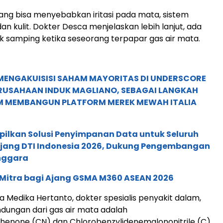
ang bisa menyebabkan iritasi pada mata, sistem
an kulit. Dokter Desca menjelaskan lebih lanjut, ada
 samping ketika seseorang terpapar gas air mata.
MENGAKUISISI SAHAM MAYORITAS DI UNDERSCORE
ERUSAHAAN INDUK MAGLIANO, SEBAGAI LANGKAH
M MEMBANGUN PLATFORM MEREK MEWAH ITALIA
pilkan Solusi Penyimpanan Data untuk Seluruh
 Ajang DTI Indonesia 2026, Dukung Pengembangan
enggara
 Mitra bagi Ajang GSMA M360 ASEAN 2026
 Medika Hertanto, dokter spesialis penyakit dalam,
ndungan dari gas air mata adalah
enone (CN) dan Chlorobenzylidenemalononitrile (C).