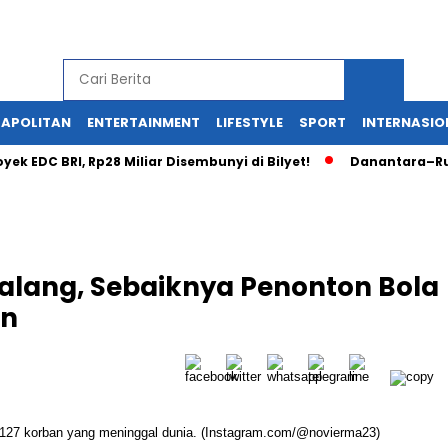
APOLITAN
ENTERTAINMENT
LIFESTYLE
SPORT
INTERNASIO
 BRI, Rp28 Miliar Disembunyi di Bilyet!
Danantara–Rusia Ke
alang, Sebaiknya Penonton Bola
un