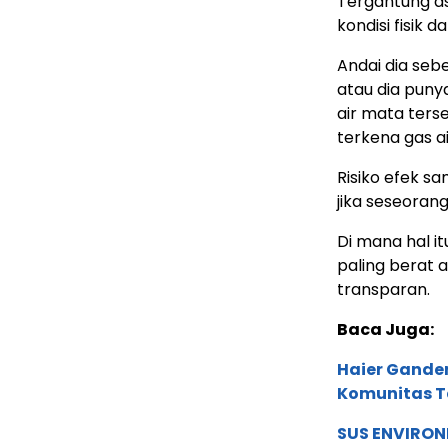
Tergantung as
kondisi fisik d
Andai dia seb
atau dia puny
air mata ters
terkena gas a
Risiko efek s
jika seseorang
Di mana hal i
paling berat 
transparan.
Baca Juga:
Haier Ganden
Komunitas T
SUS ENVIRONM