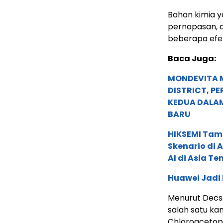
Bahan kimia y
pernapasan, d
beberapa efek
Baca Juga:
MONDEVITA 
DISTRICT, P
KEDUA DALA
BARU
HIKSEMI Tam
Skenario di
AI di Asia T
Huawei Jadi
Menurut Decsa
salah satu ka
Chloroacetoph