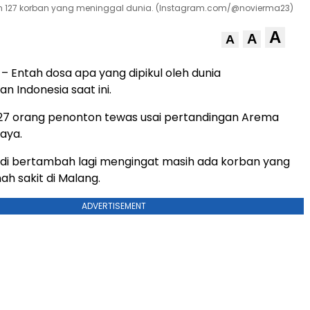
an 127 korban yang meninggal dunia. (Instagram.com/@novierma23)
A
A
A
– Entah dosa apa yang dipikul oleh dunia
n Indonesia saat ini.
127 orang penonton tewas usai pertandingan Arema
aya.
adi bertambah lagi mengingat masih ada korban yang
ah sakit di Malang.
ADVERTISEMENT