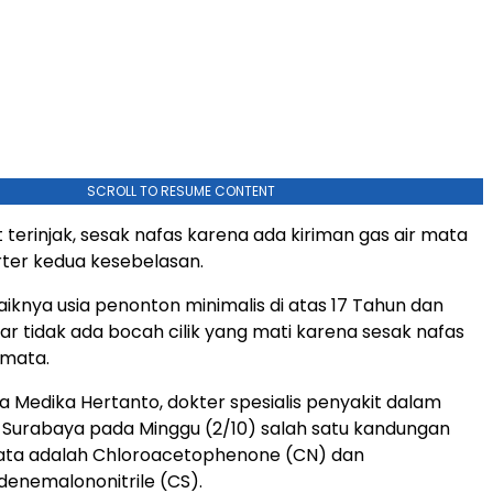
SCROLL TO RESUME CONTENT
 terinjak, sesak nafas karena ada kiriman gas air mata
rter kedua kesebelasan.
iknya usia penonton minimalis di atas 17 Tahun dan
ar tidak ada bocah cilik yang mati karena sesak nafas
 mata.
 Medika Hertanto, dokter spesialis penyakit dalam
Surabaya pada Minggu (2/10) salah satu kandungan
mata adalah Chloroacetophenone (CN) dan
denemalononitrile (CS).