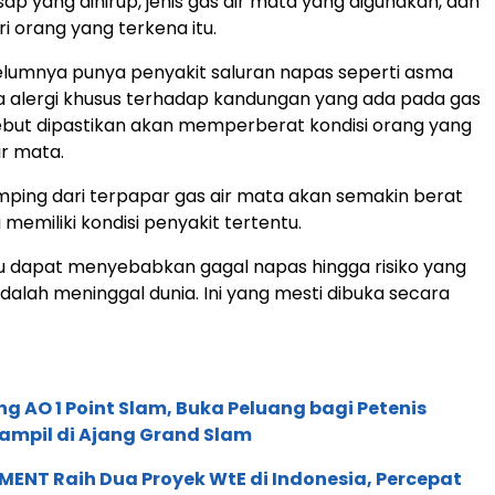
ap yang dihirup, jenis gas air mata yang digunakan, dan
ari orang yang terkena itu.
elumnya punya penyakit saluran napas seperti asma
a alergi khusus terhadap kandungan yang ada pada gas
ebut dipastikan akan memperberat kondisi orang yang
ir mata.
amping dari terpapar gas air mata akan semakin berat
 memiliki kondisi penyakit tertentu.
tu dapat menyebabkan gagal napas hingga risiko yang
adalah meninggal dunia. Ini yang mesti dibuka secara
g AO 1 Point Slam, Buka Peluang bagi Petenis
ampil di Ajang Grand Slam
ENT Raih Dua Proyek WtE di Indonesia, Percepat