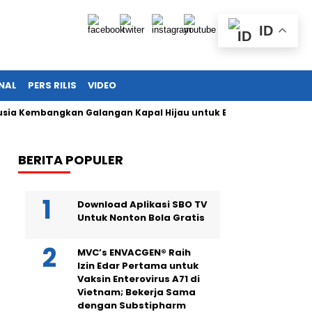
ID
NAL
PERS RILIS
VIDEO
mbangkan Galangan Kapal Hijau untuk Bangkitkan Maritim Nasi
BERITA POPULER
Download Aplikasi SBO TV
Untuk Nonton Bola Gratis
MVC’s ENVACGEN® Raih
Izin Edar Pertama untuk
Vaksin Enterovirus A71 di
Vietnam; Bekerja Sama
dengan Substipharm