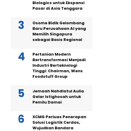
Biologics untuk Ekspansi
Pasar di Asia Tenggara
Osome Bidik Gelombang
Baru Perusahaan AI yang
Memilih Singapura
sebagai Basis Regional
Pertanian Modern
Bertransformasi Menjadi
Industri Berteknologi
Tinggi: Chairman, Wens
Foodstuff Group
Jemaah Nahdlatul Aulia
Gelar Istighosah untuk
Pemilu Damai
XCMG Perluas Penerapan
Solusi Logistik Cerdas,
Wujudkan Bandara