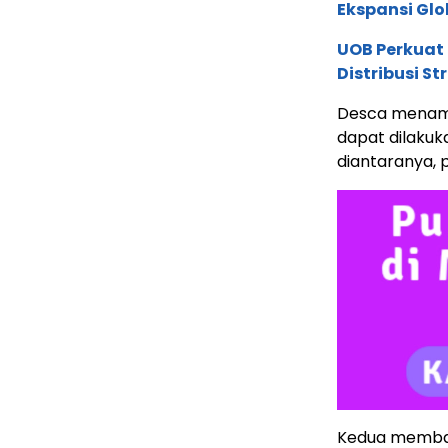
Ekspansi Glo
UOB Perkuat
Distribusi St
Desca menam
dapat dilakuka
diantaranya, 
Kedua membas