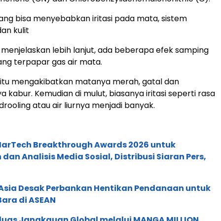
ang bisa menyebabkan iritasi pada mata, sistem
an kulit
menjelaskan lebih lanjut, ada beberapa efek samping
ang terpapar gas air mata.
 itu mengakibatkan matanya merah, gatal dan
 kabur. Kemudian di mulut, biasanya iritasi seperti rasa
rooling atau air liurnya menjadi banyak.
 MarTech Breakthrough Awards 2026 untuk
an Analisis Media Sosial, Distribusi Siaran Pers,
e Asia Desak Perbankan Hentikan Pendanaan untuk
Bara di ASEAN
rluas Jangkauan Global melalui MANGA MILLION,