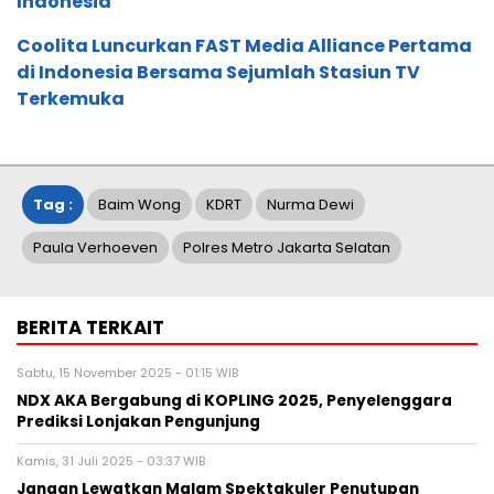
Indonesia
Coolita Luncurkan FAST Media Alliance Pertama
di Indonesia Bersama Sejumlah Stasiun TV
Terkemuka
Tag :
Baim Wong
KDRT
Nurma Dewi
Paula Verhoeven
Polres Metro Jakarta Selatan
BERITA TERKAIT
Sabtu, 15 November 2025 - 01:15 WIB
NDX AKA Bergabung di KOPLING 2025, Penyelenggara
Prediksi Lonjakan Pengunjung
Kamis, 31 Juli 2025 - 03:37 WIB
Jangan Lewatkan Malam Spektakuler Penutupan