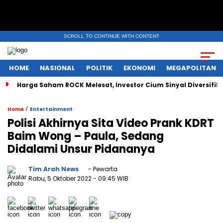
SCROLL TO CONTINUE WITH CONTENT
HOME
NASIONAL
POLITIK
EKONOMI
MEGAPOLITAN
Harga Saham ROCK Melesat, Investor Cium Sinyal Diversifikas
/
Home
Entertainment
Polisi Akhirnya Sita Video Prank KDRT
Baim Wong – Paula, Sedang
Didalami Unsur Pidananya
Tim Arah News
- Pewarta
Rabu, 5 Oktober 2022
- 09:45 WIB