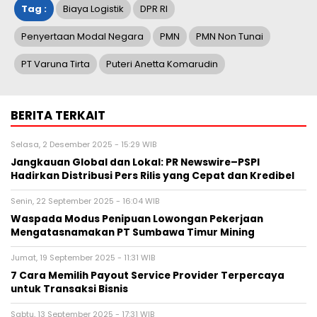
Tag :
Biaya Logistik
DPR RI
Penyertaan Modal Negara
PMN
PMN Non Tunai
PT Varuna Tirta
Puteri Anetta Komarudin
BERITA TERKAIT
Selasa, 2 Desember 2025 - 15:29 WIB
Jangkauan Global dan Lokal: PR Newswire–PSPI
Hadirkan Distribusi Pers Rilis yang Cepat dan Kredibel
Senin, 22 September 2025 - 16:04 WIB
Waspada Modus Penipuan Lowongan Pekerjaan
Mengatasnamakan PT Sumbawa Timur Mining
Jumat, 19 September 2025 - 11:31 WIB
7 Cara Memilih Payout Service Provider Terpercaya
untuk Transaksi Bisnis
Sabtu, 13 September 2025 - 17:31 WIB