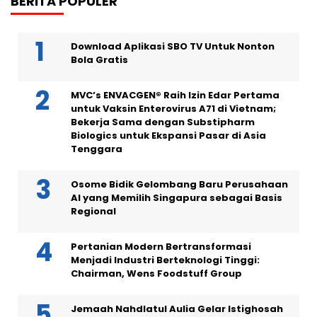
BERITA POPULER
Download Aplikasi SBO TV Untuk Nonton
Bola Gratis
MVC’s ENVACGEN® Raih Izin Edar Pertama
untuk Vaksin Enterovirus A71 di Vietnam;
Bekerja Sama dengan Substipharm
Biologics untuk Ekspansi Pasar di Asia
Tenggara
Osome Bidik Gelombang Baru Perusahaan
AI yang Memilih Singapura sebagai Basis
Regional
Pertanian Modern Bertransformasi
Menjadi Industri Berteknologi Tinggi:
Chairman, Wens Foodstuff Group
Jemaah Nahdlatul Aulia Gelar Istighosah