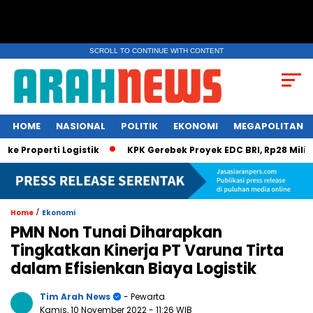
SCROLL TO CONTINUE WITH CONTENT
HOME
NASIONAL
POLITIK
EKONOMI
MEGAPOLITAN
roperti Logistik
KPK Gerebek Proyek EDC BRI, Rp28 Miliar Dis
/
Home
Ekonomi
PMN Non Tunai Diharapkan
Tingkatkan Kinerja PT Varuna Tirta
dalam Efisienkan Biaya Logistik
Tim Arah News
- Pewarta
Kamis, 10 November 2022
- 11:26 WIB