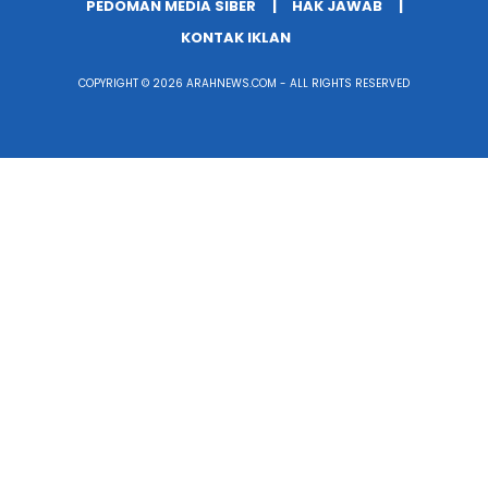
PEDOMAN MEDIA SIBER
HAK JAWAB
KONTAK IKLAN
COPYRIGHT © 2026 ARAHNEWS.COM - ALL RIGHTS RESERVED