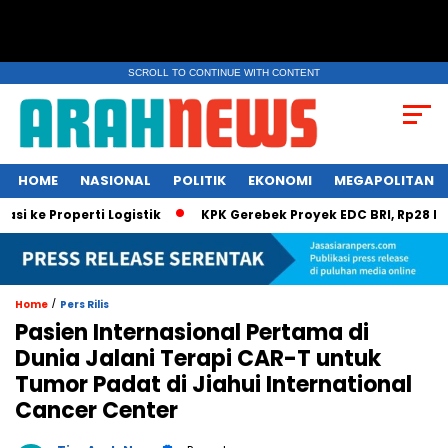
SCROLL TO CONTINUE WITH CONTENT
HOME
NASIONAL
POLITIK
EKONOMI
MEGAPOLITAN
 Properti Logistik
KPK Gerebek Proyek EDC BRI, Rp28 Miliar D
/
Home
Pers Rilis
Pasien Internasional Pertama di
Dunia Jalani Terapi CAR-T untuk
Tumor Padat di Jiahui International
Cancer Center