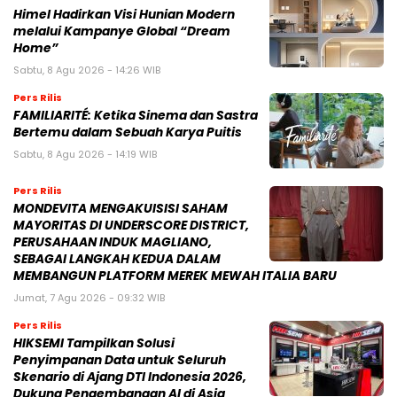
Himel Hadirkan Visi Hunian Modern
melalui Kampanye Global “Dream
Home”
Sabtu, 8 Agu 2026 - 14:26 WIB
Pers Rilis
FAMILIARITÉ: Ketika Sinema dan Sastra
Bertemu dalam Sebuah Karya Puitis
Sabtu, 8 Agu 2026 - 14:19 WIB
Pers Rilis
MONDEVITA MENGAKUISISI SAHAM
MAYORITAS DI UNDERSCORE DISTRICT,
PERUSAHAAN INDUK MAGLIANO,
SEBAGAI LANGKAH KEDUA DALAM
MEMBANGUN PLATFORM MEREK MEWAH ITALIA BARU
Jumat, 7 Agu 2026 - 09:32 WIB
Pers Rilis
HIKSEMI Tampilkan Solusi
Penyimpanan Data untuk Seluruh
Skenario di Ajang DTI Indonesia 2026,
Dukung Pengembangan AI di Asia