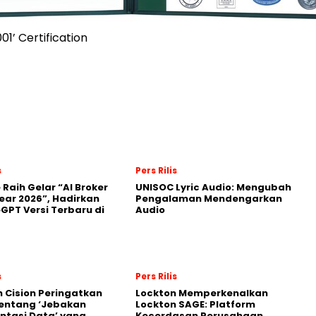
1’ Certification
s
Pers Rilis
 Raih Gelar “AI Broker
UNISOC Lyric Audio: Mengubah
Year 2026”, Hadirkan
Pengalaman Mendengarkan
GPT Versi Terbaru di
Audio
s
Pers Rilis
 Cision Peringatkan
Lockton Memperkenalkan
entang ‘Jebakan
Lockton SAGE: Platform
tasi Data’ yang
Kecerdasan Perusahaan