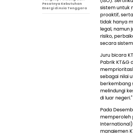
(ISO). Sertifi
Pesatnya Kebutuhan
sistem untuk 
Energi di Asia Tenggara
proaktif, ser
tidak hanya 
legal, namun 
risiko, perbai
secara sistema
Juru bicara KT
Pabrik KT&G 
memprioritas
sebagai nila
berkembang s
melindungi ke
di luar negeri."
Pada Desember
memperoleh pe
International
manajemen KT