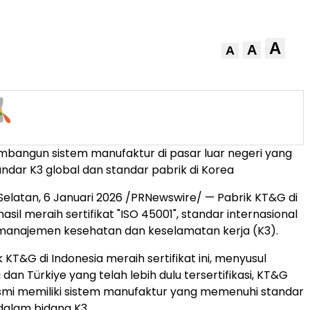
A
A
A
mbangun sistem manufaktur di pasar luar negeri yang
dar K3 global dan standar pabrik di Korea
Selatan
,
6 Januari 2026
/PRNewswire/ — Pabrik KT&G di
asil meraih sertifikat "ISO 45001", standar internasional
 manajemen kesehatan dan keselamatan kerja (K3).
k KT&G di
Indonesia
meraih sertifikat ini, menyusul
a dan Türkiye yang telah lebih dulu tersertifikasi, KT&G
esmi memiliki sistem manufaktur yang memenuhi standar
 dalam bidang K3.