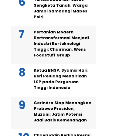
Sengketa Tanah, Warga
Jambi Sambangi Mabes
Polri
Pertanian Modern
Bertransformasi Menjadi
Industri Berteknologi
Tinggi: Chairman, Wens
Foodstuff Group
Ketua BNSP, Syamsi Hari,
Beri Peluang Mendirikan
LSP pada Perguruan
Tinggi Indonesia
Gerindra Siap Menangkan
Prabowo Presiden,
Muzani: Jatim Potensi
Jadi Basis Kemenangan
Chaeruddin Berlian Resmi