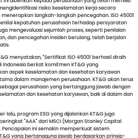
kat ini diberikan kepada perusahaan yang telah memiliki
mengidentifikasi risiko keselamatan kerja secara
ta menerapkan langkah-langkah pencegahan. ISO 45001
menilai kepatuhan perusahaan terhadap persyaratan
juga mengevaluasi sejumlah proses, seperti penilaian
kan, dan pencegahan insiden berulang, telah berjalan
tis.
&G menyatakan, "Sertifikat ISO 45001 berhasil diraih
di
Indonesia
berkat komitmen KT&G yang
kan aspek keselamatan dan kesehatan karyawan
i utama dalam manajemen perusahaan. KT&G akan terus
ebagai perusahaan yang bertanggung jawab dengan
selamatan dan kesehatan karyawan, baik di dalam dan
 lalu, program ESG yang dijalankan KT&G juga
ringkat "AAA" dari MSCI (Morgan Stanley Capital
). Pencapaian ini semakin memperkuat sistem
&G yang bertanggung jawab berdasarkan prinsip-