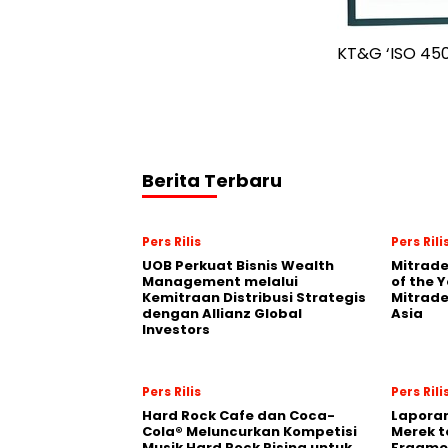
KT&G ‘ISO 4500
Berita Terbaru
Pers Rilis
Pers Rili
UOB Perkuat Bisnis Wealth
Mitrade
Management melalui
of the 
Kemitraan Distribusi Strategis
Mitrade
dengan Allianz Global
Asia
Investors
Pers Rilis
Pers Rili
Hard Rock Cafe dan Coca-
Laporan
Cola® Meluncurkan Kompetisi
Merek t
Musik Hard Rock Rising untuk
Fragmen