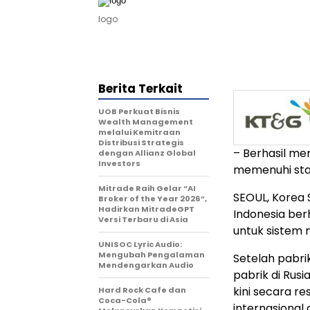
logo
Berita Terkait
UOB Perkuat Bisnis
Wealth Management
melalui Kemitraan
Distribusi Strategis
– Berhasil me
dengan Allianz Global
Investors
memenuhi stan
Mitrade Raih Gelar “AI
SEOUL, Korea
Broker of the Year 2026”,
Hadirkan MitradeGPT
Indonesia
berh
Versi Terbaru di Asia
untuk sistem
UNISOC Lyric Audio:
Mengubah Pengalaman
Setelah pabri
Mendengarkan Audio
pabrik di Rusi
kini secara r
Hard Rock Cafe dan
Coca-Cola®
internasional