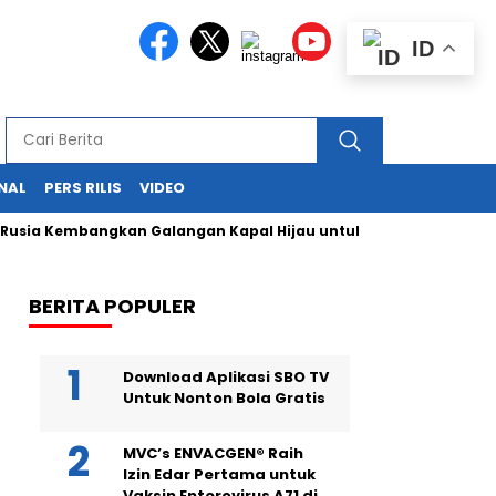
ID
NAL
PERS RILIS
VIDEO
 Kembangkan Galangan Kapal Hijau untuk Bangkitkan Maritim 
BERITA POPULER
Download Aplikasi SBO TV
Untuk Nonton Bola Gratis
MVC’s ENVACGEN® Raih
Izin Edar Pertama untuk
Vaksin Enterovirus A71 di