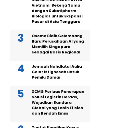
Vietnam; Bekerja Sama
dengan Substipharm
Biologics untuk Ekspansi
Pasar di Asia Tenggara
Osome Bidik Gelombang
Baru Perusahaan AI yang
Memilih Singapura
sebagai Basis Regional
Jemaah Nahdlatul Aulia
Gelar Istighosah untuk
Pemilu Damai
XCMG Perluas Penerapan
Solusi Logistik Cerdas,
Wujudkan Bandara
Global yang Lebih Efisien
dan Rendah Emisi
Tuntut Keadilan Kasus