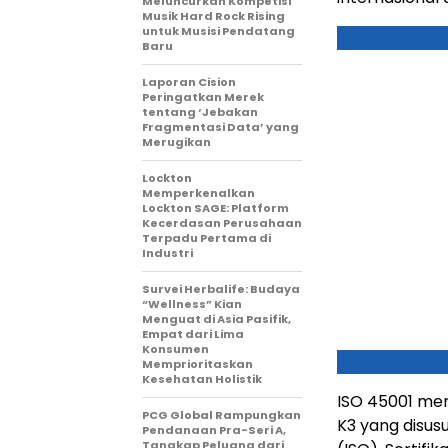
Meluncurkan Kompetisi
Musik Hard Rock Rising
untuk Musisi Pendatang
Baru
Laporan Cision
Peringatkan Merek
tentang ‘Jebakan
Fragmentasi Data’ yang
Merugikan
Lockton
Memperkenalkan
Lockton SAGE: Platform
Kecerdasan Perusahaan
Terpadu Pertama di
Industri
Survei Herbalife: Budaya
“Wellness” Kian
Menguat di Asia Pasifik,
Empat dari Lima
Konsumen
Memprioritaskan
Kesehatan Holistik
ISO 45001 me
PCG Global Rampungkan
K3 yang disusu
Pendanaan Pra-Seri A,
Tangkap Peluang dari