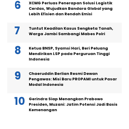
XCMG Perluas Penerapan Solusi Logistik
Cerdas, Wujudkan Bandara Global yang
Lebih Efisien dan Rendah Emisi
Tuntut Keadilan Kasus Sengketa Tanah,
Warga Jambi Sambangi Mabes Polri
Ketua BNSP, Syamsi Hari, Beri Peluang
Mendirikan LSP pada Perguruan Tinggi
Indonesia
Chaeruddin Berlian Resmi Dewan
Pengawas: Misi Baru PROPAMI untuk Pasar
Modal Indonesia
Gerindra Siap Menangkan Prabowo
Presiden, Muzani: Jatim Potensi Jadi Basis
Kemenangan