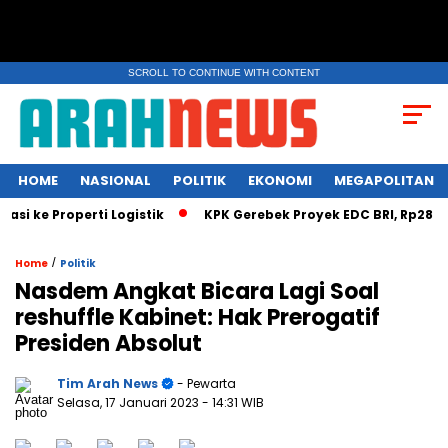
SCROLL TO CONTINUE WITH CONTENT
HOME
NASIONAL
POLITIK
EKONOMI
MEGAPOLITAN
 ke Properti Logistik
KPK Gerebek Proyek EDC BRI, Rp28 Milia
/
Home
Politik
Nasdem Angkat Bicara Lagi Soal
reshuffle Kabinet: Hak Prerogatif
Presiden Absolut
Tim Arah News
- Pewarta
Selasa, 17 Januari 2023
- 14:31 WIB