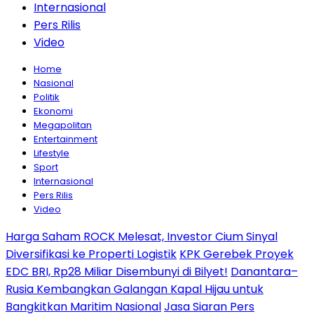
Internasional
Pers Rilis
Video
Home
Nasional
Politik
Ekonomi
Megapolitan
Entertainment
Lifestyle
Sport
Internasional
Pers Rilis
Video
Harga Saham ROCK Melesat, Investor Cium Sinyal
Diversifikasi ke Properti Logistik
KPK Gerebek Proyek
EDC BRI, Rp28 Miliar Disembunyi di Bilyet!
Danantara–
Rusia Kembangkan Galangan Kapal Hijau untuk
Bangkitkan Maritim Nasional
Jasa Siaran Pers