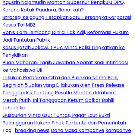
Agusrin Najamudin Mantan Gubernur Bengkulu DPO,
Karena Kotak Pandora. Benarkah?
Strategi Kejagung Tetapkan Satu Tersangka Korporasi
Kasus Tol MBZ
Vonis Tom Lembong Dinilai Tak Adil, Reformasi Hukum
Jadi Tuntutan Publik
Kasus Ijazah Jokowi, TPUA Minta Polisi Tingkatkan ke
Penyidikan
Puan Maharani Tagih Jawaban Aparat Soal Intimidasi
ke Mahasiswa UII
Lakukan Perbaikan Citra dan Pulihkan Nama Baik,
Beginilah 5 Jalan yang Dilakukan oleh Press Release
Tanggapi Isu Tentang Resufle Menteri di Kabinet
Merah Putih, Ini Tanggapan Ketum Golkar Bahlil
Lahadalia
Gusdurian Minta Usut Tuntas, Pagar Laut Bukti
Pelanggaran Hukum Pihak Tertentu dan Pemerintah
Tag :
breaking news
Dana Masa Kampanye
kampanye