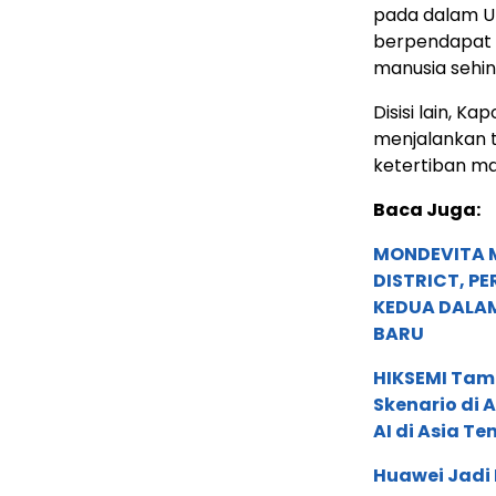
pada dalam U
berpendapat d
manusia sehin
Disisi lain, K
menjalankan 
ketertiban m
Baca Juga:
MONDEVITA 
DISTRICT, P
KEDUA DALA
BARU
HIKSEMI Tam
Skenario di
AI di Asia T
Huawei Jadi