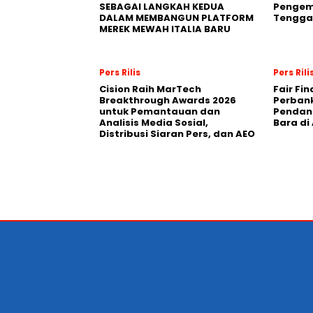
SEBAGAI LANGKAH KEDUA
Pengemb
DALAM MEMBANGUN PLATFORM
Tengga
MEREK MEWAH ITALIA BARU
Pers Rilis
Pers Rili
Cision Raih MarTech
Fair Fi
Breakthrough Awards 2026
Perban
untuk Pemantauan dan
Pendana
Analisis Media Sosial,
Bara di
Distribusi Siaran Pers, dan AEO