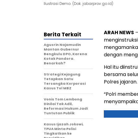
Ilustrasi Demo. (Dok. jabarprov.go.id)
ARAH NEWS
–
Berita Terkait
menginstruksi
Agusrin Najamudin
mengamankan a
Mantan Gubernur
dengan meng
Bengkulu DPO, Karena
Kotak Pandora.
Benarkah?
Hal itu diinst
bersama seluru
Strategi Kejagung
Tetapkan Satu
Polres jajaran.
Tersangka Korporasi
Kasus Tol MBZ
“Polri member
Vonis Tom Lembong
menyampaikan
Dinilai Tak Adil,
Reformasi Hukum Jadi
Tuntutan Publik
Kasus Ijazah Jokowi,
TPUA Minta Polisi
Tingkatkan ke