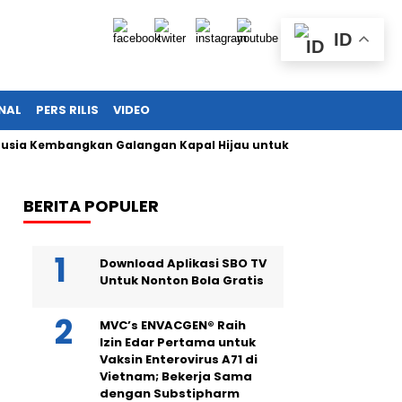
ID
NAL
PERS RILIS
VIDEO
 Kembangkan Galangan Kapal Hijau untuk Bangkitkan Maritim N
BERITA POPULER
Download Aplikasi SBO TV
Untuk Nonton Bola Gratis
MVC’s ENVACGEN® Raih
Izin Edar Pertama untuk
Vaksin Enterovirus A71 di
Vietnam; Bekerja Sama
dengan Substipharm