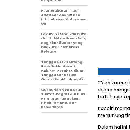
Penyidikan
Puan Maharani Tagih
Jawaban Aparat Soal
Intimidasi ke Mahasiswa
UII
Lakukan Perbaikan Citra
dan Pulihkan Nama Baik,
Beginilah 5 Jalan yang
Dilakukan oleh Press
Release
Tanggapi Isu Tentang
Resufle Menteri di
Kabinet Merah Putih, Ini
Tanggapan Ketum
Golkar Bahlil Lahadalia
“Oleh karena 
dalam mengawa
Gusdurian Minta Usut
Tuntas, Pagar Laut Bukti
tertulisnya ke
Pelanggaran Hukum
Pihak Tertentu dan
Pemerintah
Kapolri memas
menjunjung tin
Dalam hal ini