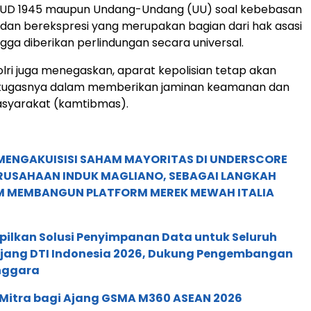
UD 1945 maupun Undang-Undang (UU) soal kebebasan
an berekspresi yang merupakan bagian dari hak asasi
gga diberikan perlindungan secara universal.
apolri juga menegaskan, aparat kepolisian tetap akan
tugasnya dalam memberikan jaminan keamanan dan
asyarakat (kamtibmas).
MENGAKUISISI SAHAM MAYORITAS DI UNDERSCORE
ERUSAHAAN INDUK MAGLIANO, SEBAGAI LANGKAH
M MEMBANGUN PLATFORM MEREK MEWAH ITALIA
pilkan Solusi Penyimpanan Data untuk Seluruh
 Ajang DTI Indonesia 2026, Dukung Pengembangan
enggara
 Mitra bagi Ajang GSMA M360 ASEAN 2026