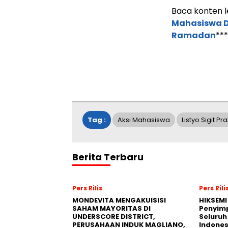
Baca konten l
Mahasiswa D
Ramadan
***
Tag :
Aksi Mahasiswa
Listyo Sigit P
Berita Terbaru
Pers Rilis
Pers Rili
MONDEVITA MENGAKUISISI
HIKSEMI
SAHAM MAYORITAS DI
Penyim
UNDERSCORE DISTRICT,
Seluruh
PERUSAHAAN INDUK MAGLIANO,
Indones