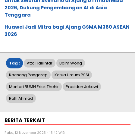
untuk Seluruh Skenario di Ajang DTI Indonesia
2026, Dukung Pengembangan AI di Asia
Tenggara
Huawei Jadi Mitra bagi Ajang GSMA M360 ASEAN
2026
Tag :
Atta Halilintar
Baim Wong
Kaesang Pangarep
Ketua Umum PSSI
Menteri BUMN Erick Thohir
Presiden Jokowi
Raffi Ahmad
BERITA TERKAIT
Rabu, 12 November 2025 - 15:42 WIB