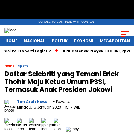
SCROLL TO CONTINUE WITH CONTENT
HOME
NASIONAL
POLITIK
EKONOMI
MEGAPOLITAN
si ke Properti Logistik
KPK Gerebek Proyek EDC BRI, Rp28 Mili
/
Home
Sport
Daftar Selebriti yang Temani Erick
Thohir Maju Ketua Umum PSSI,
Termasuk Anak Presiden Jokowi
Tim Arah News
- Pewarta
Minggu, 15 Januari 2023
- 15:17 WIB