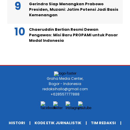
Gerindra Siap Menangkan Prabowo
Presiden, Muzani: Jatim Potensi Jadi Basis
Kemenangan
Chaeruddin Berlian Resmi Dewan
Pengawas: Misi Baru PROPAMI untuk Pasar
Modal Indonesia
Graha Media Center,
Bogor - Indonesia
redaksihallo@gmail.com
+628557777888
HISTORI
KODE ETIK JURNALISTIK
TIM REDAKSI