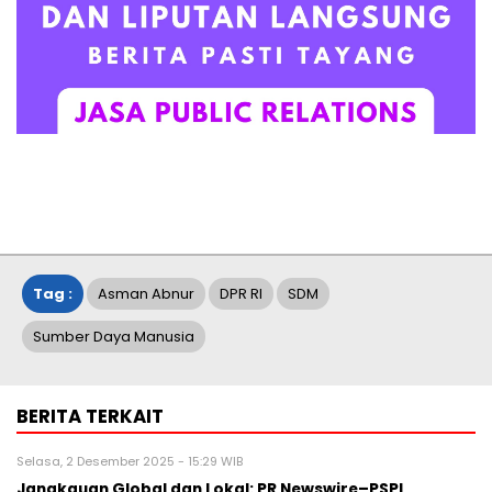
Tag :
Asman Abnur
DPR RI
SDM
Sumber Daya Manusia
BERITA TERKAIT
Selasa, 2 Desember 2025 - 15:29 WIB
Jangkauan Global dan Lokal: PR Newswire–PSPI