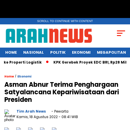
SCROLL TO CONTINUE WITH CONTENT
HOME
NASIONAL
POLITIK
EKONOMI
MEGAPOLITAN
 Properti Logistik
KPK Gerebek Proyek EDC BRI, Rp28 Miliar D
/
Home
Ekonomi
Asman Abnur Terima Penghargaan
Satyalancana Kepariwisataan dari
Presiden
Tim Arah News
- Pewarta
Kamis, 18 Agustus 2022
- 08:41 WIB